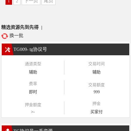
1
2
下一页
尾页
精选资源先到先得
|
换一批
TG009- tg协议号
通道类型
交易时间
辅助
辅助
费率
交易额度
即时
999
押金
押金额度
>-
买家付