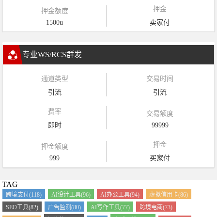
押金
押金额度
1500u
卖家付
专业WS/RCS群发
通道类型
交易时间
引流
引流
费率
交易额度
即时
99999
押金
押金额度
999
买家付
TAG
跨境支付(118)
AI设计工具(96)
AI办公工具(94)
虚拟信用卡(86)
SEO工具(82)
广告监测(80)
AI写作工具(77)
跨境电商(73)