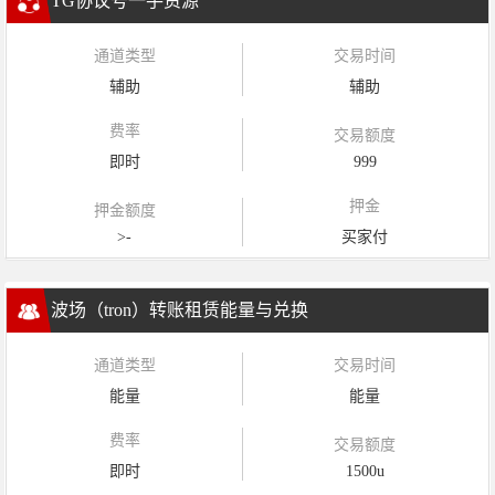
TG协议号一手资源
通道类型
交易时间
辅助
辅助
费率
交易额度
即时
999
押金
押金额度
>-
买家付
波场（tron）转账租赁能量与兑换
通道类型
交易时间
能量
能量
费率
交易额度
即时
1500u