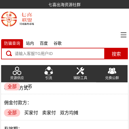
七喜出海资源社群
防骗查询
站内
百度
谷歌
搜索
资源供应
引流
辅助工具
兑换公群
全部
U币
收/付款方式：
佣金付款方：
全部
买家付
卖家付
双方均摊
有效期：