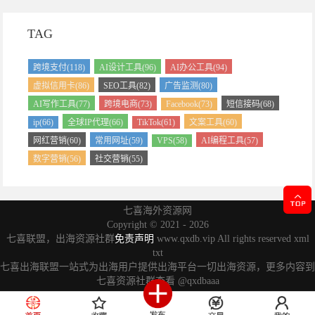
TAG
跨境支付(118)
AI设计工具(96)
AI办公工具(94)
虚拟信用卡(86)
SEO工具(82)
广告监测(80)
AI写作工具(77)
跨境电商(73)
Facebook(73)
短信接码(68)
ip(66)
全球IP代理(66)
TikTok(61)
文案工具(60)
网红营销(60)
常用网址(59)
VPS(58)
AI编程工具(57)
数字营销(56)
社交营销(55)
七喜海外资源网
Copyright ©
2021 - 2026
七喜联盟，出海资源社群
免责声明
www.qxdb.vip All rights reserved
xml
txt
七喜出海联盟一站式为出海用户提供出海平台一切出海资源，更多内容到
七喜资源社群查看
@qxdbaaa