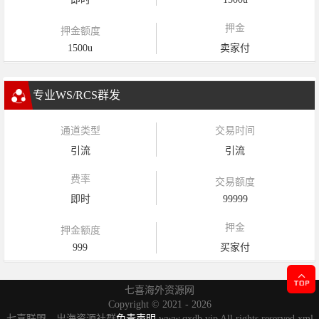
押金
押金额度
1500u
卖家付
专业WS/RCS群发
通道类型
交易时间
引流
引流
费率
交易额度
即时
99999
押金
押金额度
999
买家付
七喜海外资源网
Copyright ©
2021 - 2026
七喜联盟，出海资源社群
免责声明
www.qxdb.vip All rights reserved
xml