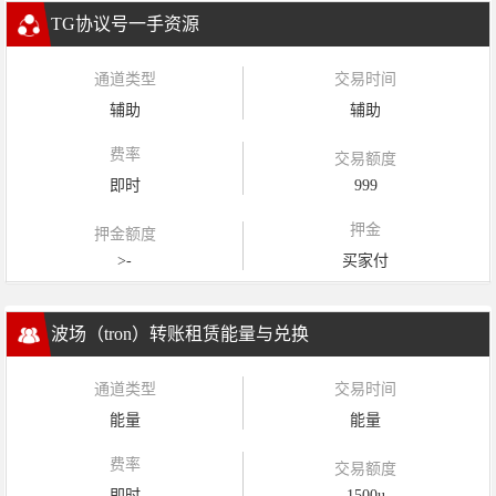
TG协议号一手资源
通道类型
交易时间
辅助
辅助
费率
交易额度
即时
999
押金
押金额度
>-
买家付
波场（tron）转账租赁能量与兑换
通道类型
交易时间
能量
能量
费率
交易额度
即时
1500u