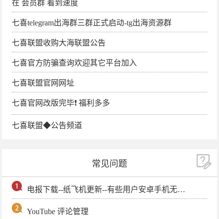
在 会员群 看到速度
七喜telegram出海群三群正式启动-tg出海资源群
七喜联盟收购大海联盟公告
七喜官方防骗查询欢迎其它平台加入
七喜联盟官网网址
七喜官网改版完毕❗️ 福利多多
七喜联盟◆公告频道
常见问题
电报下载--纸飞机更新--有些用户安卓手机无法更新电报软件
YouTube 评论管理