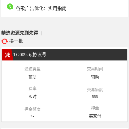
谷歌广告优化：实用指南
精选资源先到先得
|
换一批
TG009- tg协议号
通道类型
交易时间
辅助
辅助
费率
交易额度
即时
999
押金
押金额度
>-
买家付