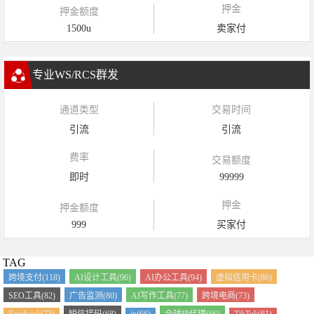
押金
押金额度
1500u
卖家付
专业WS/RCS群发
通道类型
交易时间
引流
引流
费率
交易额度
即时
99999
押金
押金额度
999
买家付
TAG
跨境支付(118)
AI设计工具(96)
AI办公工具(94)
虚拟信用卡(86)
SEO工具(82)
广告监测(80)
AI写作工具(77)
跨境电商(73)