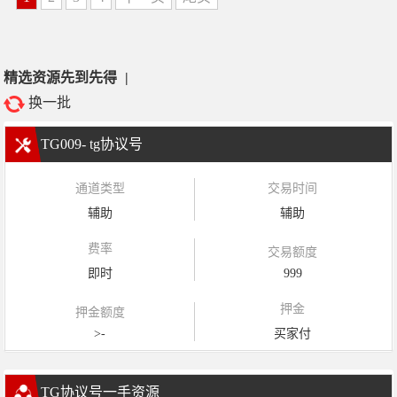
精选资源先到先得
|
换一批
TG009- tg协议号
通道类型
交易时间
辅助
辅助
费率
交易额度
即时
999
押金
押金额度
>-
买家付
TG协议号一手资源