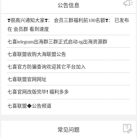
公告信息
❣️很高兴通知大家❣️： 会员三群福利前100名额❣️： 已发布
在 会员群 看到速度
七喜telegram出海群三群正式启动-tg出海资源群
七喜联盟收购大海联盟公告
七喜官方防骗查询欢迎其它平台加入
七喜联盟官网网址
七喜官网改版完毕❗️ 福利多多
七喜联盟◆公告频道
常见问题