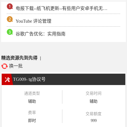
电报下载--纸飞机更新--有些用户安卓手机无法更新电报软件
YouTube 评论管理
谷歌广告优化：实用指南
精选资源先到先得
|
换一批
TG009- tg协议号
通道类型
交易时间
辅助
辅助
费率
交易额度
即时
999