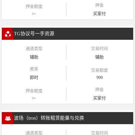
押金
押金额度
>-
买家付
TG协议号一手资源
通道类型
交易时间
辅助
辅助
费率
交易额度
即时
999
押金
押金额度
>-
买家付
波场（tron）转账租赁能量与兑换
通道类型
交易时间