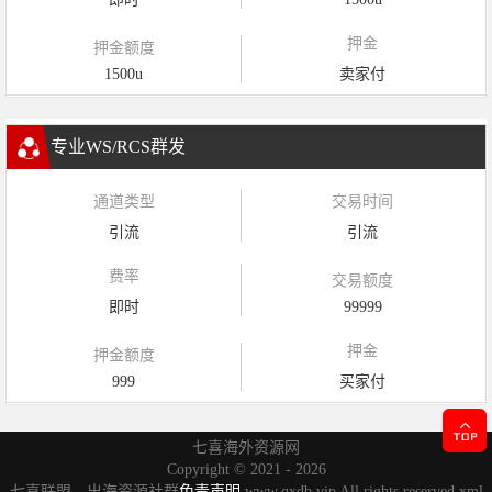
押金
押金额度
1500u
卖家付
专业WS/RCS群发
通道类型
交易时间
引流
引流
费率
交易额度
即时
99999
押金
押金额度
999
买家付
七喜海外资源网
Copyright ©
2021 - 2026
七喜联盟，出海资源社群
免责声明
www.qxdb.vip All rights reserved
xml