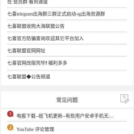
在 会员群 看到速度
七喜telegram出海群三群正式启动-tg出海资源群
七喜联盟收购大海联盟公告
七喜官方防骗查询欢迎其它平台加入
七喜联盟官网网址
七喜官网改版完毕❗️ 福利多多
七喜联盟◆公告频道
常见问题
电报下载--纸飞机更新--有些用户安卓手机无法更新电报软件
YouTube 评论管理