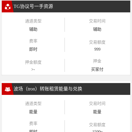
TG协议号一手资源
通道类型
交易时间
辅助
辅助
费率
交易额度
即时
999
押金
押金额度
>-
买家付
波场（tron）转账租赁能量与兑换
通道类型
交易时间
能量
能量
费率
交易额度
即时
1500u