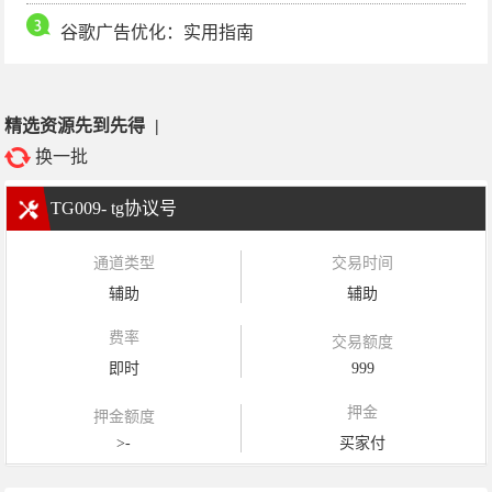
谷歌广告优化：实用指南
精选资源先到先得
|
换一批
TG009- tg协议号
通道类型
交易时间
辅助
辅助
费率
交易额度
即时
999
押金
押金额度
>-
买家付