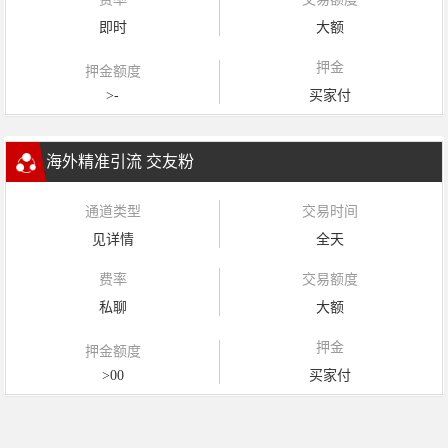
即时
大额
押金
押金额度
>-
买家付
海外精准引流 交友粉
通道类型
交易时间
见详情
全天
费率
交易额度
私聊
大额
押金
押金额度
>00
买家付