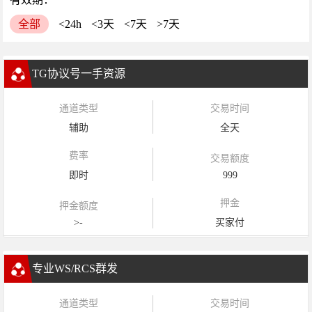
全部
<24h
<3天
<7天
>7天
TG协议号一手资源
通道类型
交易时间
辅助
全天
费率
交易额度
即时
999
押金
押金额度
>-
买家付
专业WS/RCS群发
通道类型
交易时间