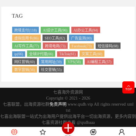
TAG
跨境支付(118)
AI设计工具(96)
AI办公工具(94)
虚拟信用卡(86)
SEO工具(82)
广告监测(80)
AI写作工具(77)
跨境电商(73)
Facebook(73)
短信接码(68)
ip(66)
全球IP代理(66)
TikTok(61)
文案工具(60)
网红营销(60)
常用网址(59)
VPS(58)
AI编程工具(57)
数字营销(56)
社交营销(55)
七喜海外资源网
Copyright ©
2021 - 2026
七喜联盟，出海资源社群
免责声明
www.qxdb.vip All rights reserved
xml
txt
七喜出海联盟一站式为出海用户提供出海平台一切出海资源，更多内容到
七喜资源社群查看
@qxdbaaa