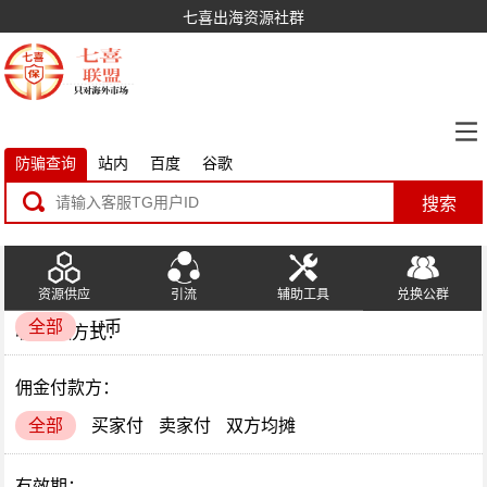
七喜出海资源社群
防骗查询
站内
百度
谷歌
搜索
资源供应
引流
辅助工具
兑换公群
全部
U币
收/付款方式：
佣金付款方：
全部
买家付
卖家付
双方均摊
有效期：