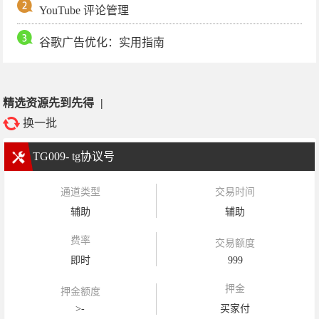
YouTube 评论管理
谷歌广告优化：实用指南
精选资源先到先得
|
换一批
TG009- tg协议号
通道类型
交易时间
辅助
辅助
费率
交易额度
即时
999
押金
押金额度
>-
买家付