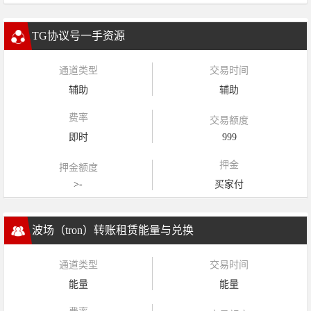
TG协议号一手资源
通道类型
交易时间
辅助
辅助
费率
交易额度
即时
999
押金
押金额度
>-
买家付
波场（tron）转账租赁能量与兑换
通道类型
交易时间
能量
能量