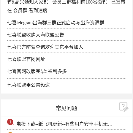
❣️很高兴通知大家❣️： 会员三群福利前100名额❣️： 已发布
在 会员群 看到速度
七喜telegram出海群三群正式启动-tg出海资源群
七喜联盟收购大海联盟公告
七喜官方防骗查询欢迎其它平台加入
七喜联盟官网网址
七喜官网改版完毕❗️ 福利多多
七喜联盟◆公告频道
常见问题
电报下载--纸飞机更新--有些用户安卓手机无法更新电报软件