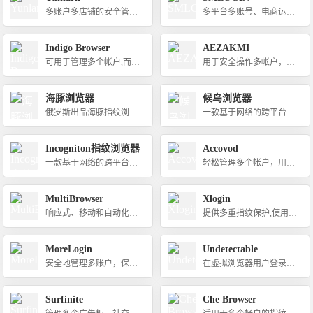
多账户多店铺的安全管理
多平台多账号、电商运
专家
营、流量变现、媒体营
销、联盟营销、测评工具
Indigo Browser
AEZAKMI
可用于管理多个帐户,而不
用于安全操作多帐户，流
会被检测到的多个环境窗
量套利，投注叉以及上下
口的浏览器之一
文广告和SMM
海豚浏览器
候鸟浏览器
俄罗斯出品海豚指纹浏览
一款基于网络的跨平台浏
器，可以管理多个Faceboo
览器
k账号
Incogniton指纹浏览器
Accovod
一款基于网络的跨平台浏
轻松管理多个帐户，用于
览器
从一个窗口安全、方便地
访问浏览器配置文件的软
MultiBrowser
Xlogin
件
响应式、移动和自动化跨
提供多重指纹保护,使用虚
浏览器测试
拟浏览器配置文件替换多
台计算机或 VPS，在一个
MoreLogin
Undetectable
地方同时登录和管理多个
安全地管理多账户，保护
在虚拟浏览器用户登录账
帐户
您的 Facebook、TikTok、
号中管理无限数量的账户
Amazon 和所有其他平台
Surfinite
Che Browser