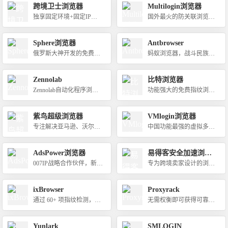
跨境卫士浏览器
Multilogin浏览器
独享固定环境+固定IP，
国外最火的防关联浏览
解决跨境电商运营账号安
器，价格昂贵
全问题
Sphere浏览器
Antbrowser
俄罗斯大神开发的免费超
蚂蚁浏览器，战斗民族俄
级浏览器
罗斯出品
Zennolab
比特浏览器
Zennolab自动化程序浏览
功能强大的免费指纹浏览
器
器！
紫鸟超级浏览器
VMlogin浏览器
专注解决亚马逊、沃尔玛
中国功能最强的虚拟多登
等跨境电商多账号管理问
防关联超级浏览器
题
AdsPower浏览器
易得客安全加速浏览
器
007IP战略合作伙伴，新用
专为跨境卖家设计的浏览
户专属优惠码：ip007，最
器。让账号更安全，运营
高可享受7.5折
更高效
ixBrowser
Proxyrack
通过 60+ 项指纹检测，支
无需权衡即可获得可靠、
持所有网站平台,跨境电商
快速且优质的代理
必备免费防关联浏览器
Yunlark
SMLOGIN