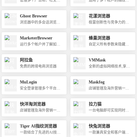
管理多个广告柜、社交媒
适用于多个帐户的指纹浏
体账户、投注店和加密货
览器，用于创建、维护多
币交易所
个帐户并防止禁止
Ghost Browser
花漾浏览器
浏览器中的多会话浏览身
极富创新性与竞争力的自
份和专用工作区助您轻松
动化分身浏览器
工作
MarketerBrowser
蜂巢浏览器
运行多个帐户并了解如何
自定义所有参数来隐藏和
停止帐户禁令
控制您的数字指纹
阿拉鱼
VMMask
免费的跨境电商浏览器
全新的虚拟网络技术,享受
安全浏览网络环境的服务
MuLogin
Maskfog
安全登录管理多个平台帐
店铺管理及海外营销一站
号
式的指纹浏览器
快洋淘浏览器
拉力猫
店铺管理及海外营销一站
一台电脑即可实现同时多
式指纹浏览器
开浏览器，立足于国内，
服务于全球用户
Tiger AI指纹浏览器
快兔浏览器
一款结合了先进的AI技术
一款兼具安全和客户端简