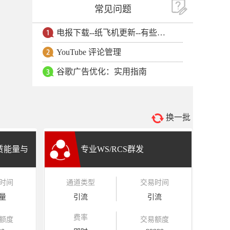
常见问题
电报下载--纸飞机更新--有些用户安卓手机无法更新电报软件
YouTube 评论管理
谷歌广告优化：实用指南
换一批
租赁能量与
专业WS/RCS群发
时间
通道类型
交易时间
量
引流
引流
费率
额度
交易额度