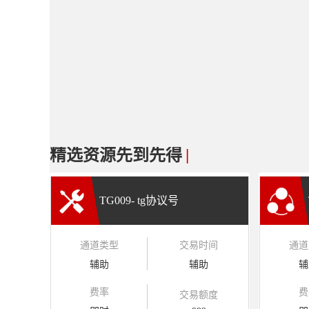
精选资源先到先得
|
TG009- tg协议号
通道类型
交易时间
通道
辅助
辅助
辅
费率
费
交易额度