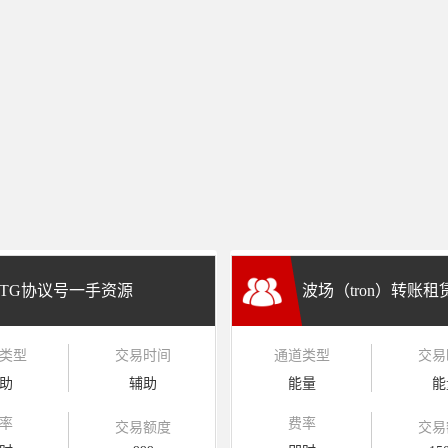
TG协议号一手资源
波场（tron）转账
类型
交易时间
通道类型
交易
兑换
助
辅助
能量
能
率
费率
交易额度
交易