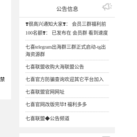
公告信息
❣️很高兴通知大家❣️： 会员三群福利前
100名额❣️： 已发布在 会员群 看到速度
七喜telegram出海群三群正式启动-tg出
海资源群
七喜联盟收购大海联盟公告
。
会禁
七喜官方防骗查询欢迎其它平台加入
七喜联盟官网网址
七喜官网改版完毕❗️ 福利多多
七喜联盟◆公告频道