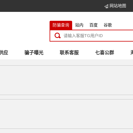
网站地图
防骗查询
站内
百度
谷歌
供应
骗子曝光
联系客服
七喜公群