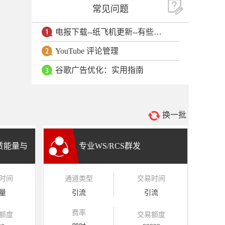
常见问题
电报下载--纸飞机更新--有些用户安卓手机无法更新电报软件
YouTube 评论管理
谷歌广告优化：实用指南
换一批
租赁能量与
专业WS/RCS群发
时间
通道类型
交易时间
量
引流
引流
费率
额度
交易额度