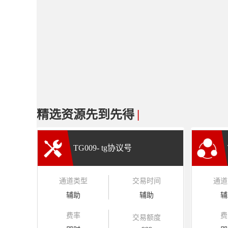
精选资源先到先得
|
TG009- tg协议号
通道类型
交易时间
通道
辅助
辅助
辅
费率
费
交易额度