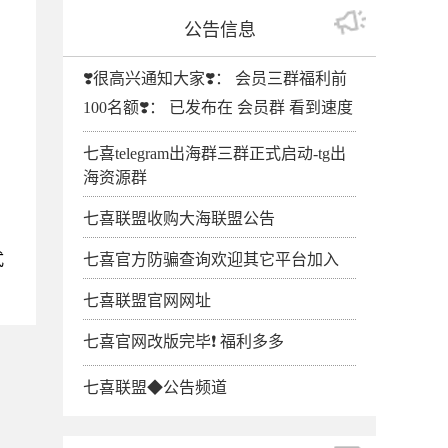
公告信息
❣️很高兴通知大家❣️： 会员三群福利前
100名额❣️： 已发布在 会员群 看到速度
七喜telegram出海群三群正式启动-tg出
海资源群
七喜联盟收购大海联盟公告
式
七喜官方防骗查询欢迎其它平台加入
七喜联盟官网网址
七喜官网改版完毕❗️ 福利多多
七喜联盟◆公告频道