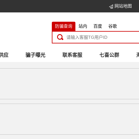
网站地图
防骗查询
站内
百度
谷歌
供应
骗子曝光
联系客服
七喜公群