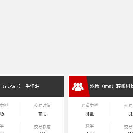
TG协议号一手资源
波场（tron）转账
类型
交易时间
通道类型
交易
兑换
助
辅助
能量
能
率
费率
交易额度
交易