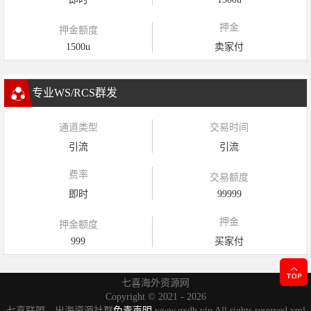
押金
押金额度
1500u
卖家付
专业WS/RCS群发
通道类型
交易时间
引流
引流
费率
交易额度
即时
99999
押金
押金额度
999
买家付
七喜海外资源网
Copyright ©
2021 - 2026
七喜联盟，出海资源社群
免责声明
www.qxdb.vip All rights reserved
xml