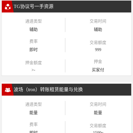
TG协议号一手资源
通道类型
交易时间
辅助
辅助
费率
交易额度
即时
999
押金
押金额度
>-
买家付
波场（tron）转账租赁能量与兑换
通道类型
交易时间
能量
能量
费率
交易额度
即时
1500u