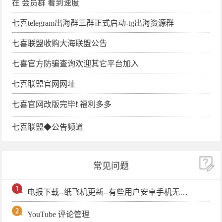
在 会员群 看到速度
七喜telegram出海群三群正式启动-tg出海资源群
七喜联盟收购大海联盟公告
七喜官方防骗查询欢迎其它平台加入
七喜联盟官网网址
七喜官网改版完毕❗️ 福利多多
七喜联盟◆公告频道
常见问题
电报下载--纸飞机更新--有些用户安卓手机无法更新电报软件
YouTube 评论管理