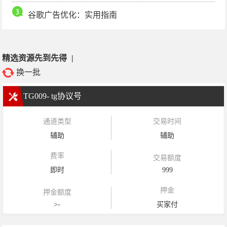
谷歌广告优化：实用指南
精选资源先到先得
|
换一批
TG009- tg协议号
通道类型
交易时间
辅助
辅助
费率
交易额度
即时
999
押金
押金额度
>-
买家付