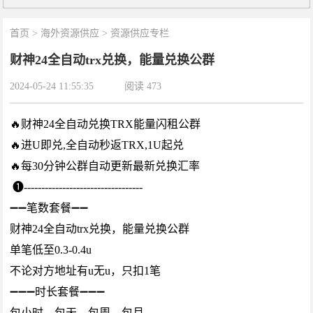
首页
>
海外资源供应
>
资源供应专栏
财神24全自动trx兑换，能量兑换公群
2024-05-24 11:55:35
阅读
473
🔥财神24全自动兑换TRX能量闪租公群
🔥进U即兑,全自动秒返TRX,1U起兑
🔥每30分钟公群自动更新最新兑换汇率
❶----------------------------------
➖➖笔数套餐➖➖
财神24全自动trx兑换，能量兑换公群
单笔低至0.3-0.4u
不论对方地址有u无u，只扣1笔
➖➖➖时长套餐➖➖➖
包小时，包天，包周，包月