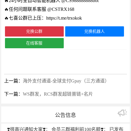
🔥24小时全自动智能机器人 @CS988888888bot
🔥任何问题联系客服 @CSTRX168
🔥七喜公群已上压：https://t.me/trxokok
兑换公群
兑换机器人
在线客服
上一篇：
海外支付通道-全球支付Gpay（三方通道）
下一篇：
WS群发，RCS群发超链普链+名片
公告信息
❣️很高兴通知大家❣️： 会员三群福利前100名额❣️： 已发布