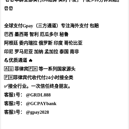
⏰⏰
全球支付Gpay（三方通道）专注海外支付 包赔
巴西 墨西哥 智利 厄瓜多尔 秘鲁
阿根廷 委内瑞拉 俄罗斯 印度 哥伦比亚
印尼 罗马尼亚 加纳 孟加拉 泰国 南非
💪优质通道 🔥
🇦🇺 菲律宾🇵🇭 等一系列国家源头
🇵🇭菲律宾代收代付24小时接全类
✅接全行业。一次信任终身朋友。
客服1号： @GRDL888
客服2号： @GCPAYbank
客服3号： @gpay2028