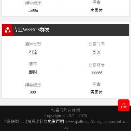
押金
押金额度
1500u
卖家付
专业WS/RCS群发
通道类型
交易时间
引流
引流
费率
交易额度
即时
99999
押金
押金额度
999
买家付
七喜海外资源网
Copyright ©
2021 - 2026
七喜联盟，出海资源社群
免责声明
www.qxdb.vip All rights reserved
xml
txt