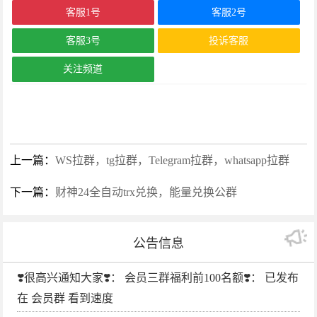
客服1号
客服2号
客服3号
投诉客服
关注频道
上一篇：
WS拉群，tg拉群，Telegram拉群，whatsapp拉群
下一篇：
财神24全自动trx兑换，能量兑换公群
公告信息
❣️很高兴通知大家❣️： 会员三群福利前100名额❣️： 已发布
在 会员群 看到速度