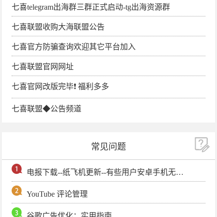
七喜telegram出海群三群正式启动-tg出海资源群
七喜联盟收购大海联盟公告
七喜官方防骗查询欢迎其它平台加入
七喜联盟官网网址
七喜官网改版完毕❗️ 福利多多
七喜联盟◆公告频道
常见问题
电报下载--纸飞机更新--有些用户安卓手机无法更新电报软件
YouTube 评论管理
谷歌广告优化：实用指南