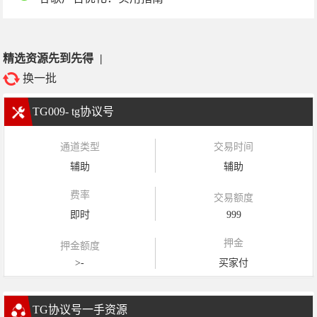
精选资源先到先得
|
换一批
TG009- tg协议号
通道类型
交易时间
辅助
辅助
费率
交易额度
即时
999
押金
押金额度
>-
买家付
TG协议号一手资源