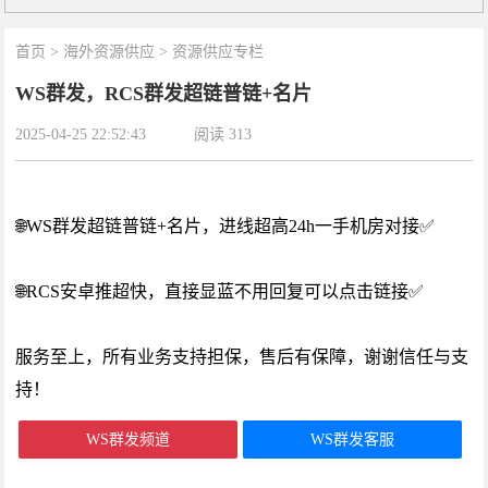
首页
>
海外资源供应
>
资源供应专栏
WS群发，RCS群发超链普链+名片
2025-04-25 22:52:43
阅读
313
🌐WS群发超链普链+名片，进线超高24h一手机房对接✅
🌐RCS安卓推超快，直接显蓝不用回复可以点击链接✅
服务至上，所有业务支持担保，售后有保障，谢谢信任与支
持！
WS群发频道
WS群发客服