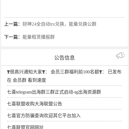
上一篇：
财神24全自动trx兑换，能量兑换公群
下一篇：
能量租赁播报群
公告信息
❣️很高兴通知大家❣️： 会员三群福利前100名额❣️： 已发布
在 会员群 看到速度
七喜telegram出海群三群正式启动-tg出海资源群
七喜联盟收购大海联盟公告
七喜官方防骗查询欢迎其它平台加入
七喜联盟官网网址