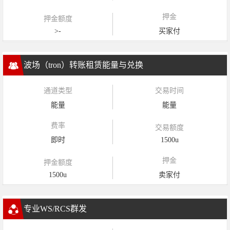
押金
押金额度
>-
买家付
波场（tron）转账租赁能量与兑换
通道类型
交易时间
能量
能量
费率
交易额度
即时
1500u
押金
押金额度
1500u
卖家付
专业WS/RCS群发