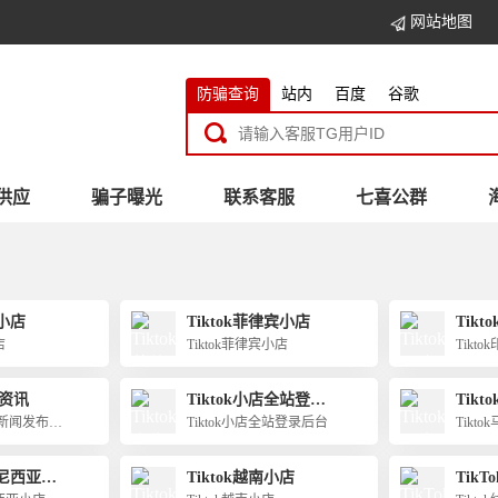
网站地图
防骗查询
站内
百度
谷歌
供应
骗子曝光
联系客服
七喜公群
国小店
Tiktok菲律宾小店
Tik
店
店
Tiktok菲律宾小店
Tikt
方资讯
Tiktok小店全站登录
Tik
后台
官方新闻发布平
Tiktok小店全站登录后台
Tikt
度尼西亚小
Tiktok越南小店
Tik