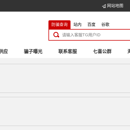
网站地图
防骗查询
站内
百度
谷歌
供应
骗子曝光
联系客服
七喜公群