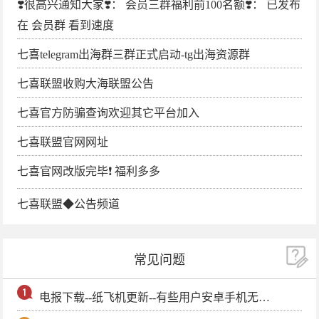
❣️很高兴通知大家❣️： 会员三群福利前100名额❣️： 已发布
在 会员群 看到速度
七喜telegram出海群三群正式启动-tg出海资源群
七喜联盟收购大海联盟公告
七喜官方防骗查询欢迎其它平台加入
七喜联盟官网网址
七喜官网改版完毕❗️ 福利多多
七喜联盟◆公告频道
常见问题
电报下载--纸飞机更新--有些用户安卓手机无法更新电报软件