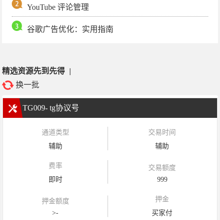
YouTube 评论管理
谷歌广告优化：实用指南
精选资源先到先得
|
换一批
TG009- tg协议号
通道类型
交易时间
辅助
辅助
费率
交易额度
即时
999
押金
押金额度
>-
买家付