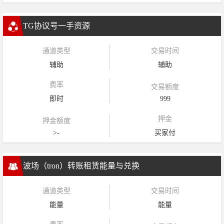
TG协议号一手资源
通道类型
交易时间
辅助
辅助
费率
交易额度
即时
999
押金
押金额度
>-
买家付
波场（tron）转账租赁能量与兑换
通道类型
交易时间
能量
能量