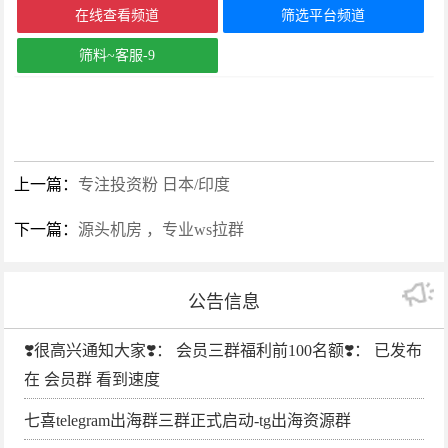
在线查看频道
筛选平台频道
筛料~客服-9
上一篇：
专注投资粉 日本/印度
下一篇：
源头机房 ，专业ws拉群
公告信息
❣️很高兴通知大家❣️： 会员三群福利前100名额❣️： 已发布
在 会员群 看到速度
七喜telegram出海群三群正式启动-tg出海资源群