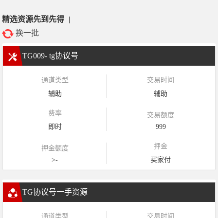
精选资源先到先得
|
换一批
TG009- tg协议号
通道类型
交易时间
辅助
辅助
费率
交易额度
即时
999
押金
押金额度
>-
买家付
TG协议号一手资源
通道类型
交易时间