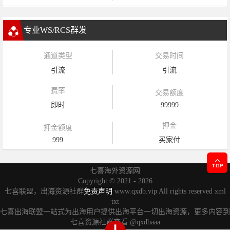
专业WS/RCS群发
通道类型
交易时间
引流
引流
费率
交易额度
即时
99999
押金
押金额度
999
买家付
七喜海外资源网
Copyright ©
2021 - 2026
七喜联盟，出海资源社群
免责声明
www.qxdb.vip All rights reserved
xml
txt
七喜出海联盟一站式为出海用户提供出海平台一切出海资源，更多内容到
七喜资源社群查看
@qxdbaaa