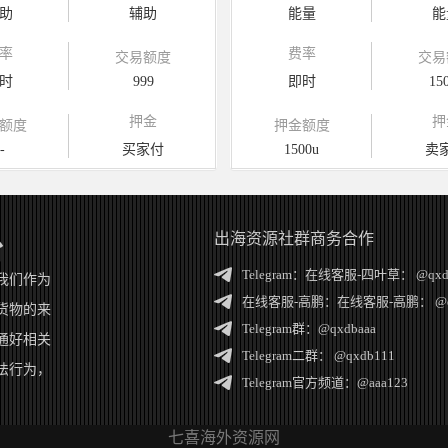
助
辅助
能量
能
率
费率
交易额度
交易
时
999
即时
15
押金
押
额度
押金额度
-
买家付
1500u
卖
出海资源社群商务合作
台
Telegram：
在线客服-四叶草： @qxd
我们作为
在线客服-高鹏：
在线客服-高鹏： @q
货物的来
Telegram群：
@qxdbaaa
通好相关
Telegram二群：
@qxdb111
法行为，
Telegram官方频道：
@aaa123
七喜海外资源网