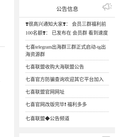
公告信息
❣️很高兴通知大家❣️： 会员三群福利前
100名额❣️： 已发布在 会员群 看到速度
七喜telegram出海群三群正式启动-tg出
海资源群
七喜联盟收购大海联盟公告
七喜官方防骗查询欢迎其它平台加入
可
七喜联盟官网网址
七喜官网改版完毕❗️ 福利多多
七喜联盟◆公告频道