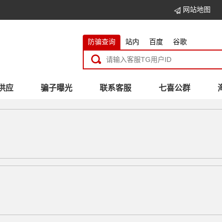
网站地图
防骗查询
站内
百度
谷歌
供应
骗子曝光
联系客服
七喜公群