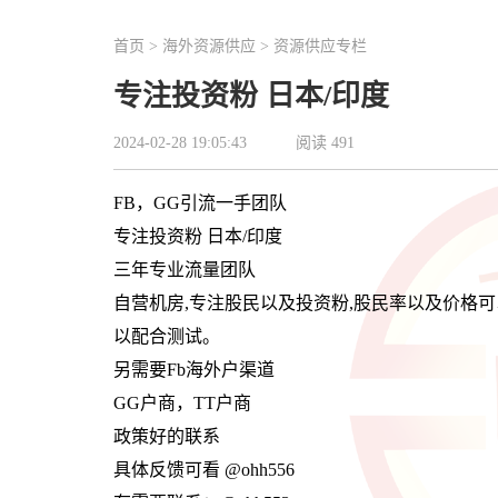
首页
>
海外资源供应
>
资源供应专栏
专注投资粉 日本/印度
2024-02-28 19:05:43
阅读
491
FB，GG引流一手团队
专注投资粉 日本/印度
三年专业流量团队
自营机房,专注股民以及投资粉,股民率以及价格可以
以配合测试。
另需要Fb海外户渠道
GG户商，TT户商
政策好的联系
具体反馈可看 @ohh556