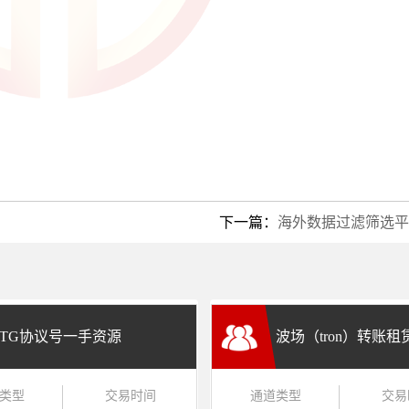
下一篇：
海外数据过滤筛选平
TG协议号一手资源
波场（tron）转账
类型
交易时间
通道类型
交易
兑换