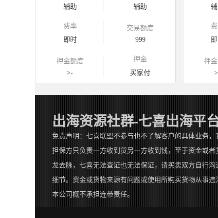
辅助
辅助
辅
费率
费
交易额度
即时
999
即
押金
押金额度
押金
>-
买家付
>
出海资源社群-七喜出海平
免责声明：七喜联盟不参与也不了解客户的具体业务，
担保方只负责一方收到货另一方收到钱，至于资金或者
龙去脉，七喜无法查证也无法保证，请买卖双方自行沟
细节。资金或货物来源有问题或使用所购买货物从事违
本公司概不承担连带责任。