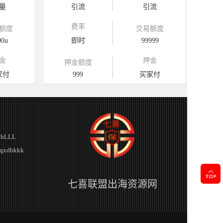
量
引流
引流
费率
额度
交易额度
00u
即时
99999
金
押金
押金额度
家付
999
买家付
bLLL
xdbkkk
七喜联盟出海资源网