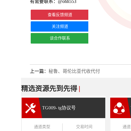
有需要联系：@ohh553
查看反馈频道
关注频道
谈合作联系
上一篇：
秘鲁、哥伦比亚代收代付
精选资源先到先得
|
TG009- tg协议号
通道类型
交易时间
通道