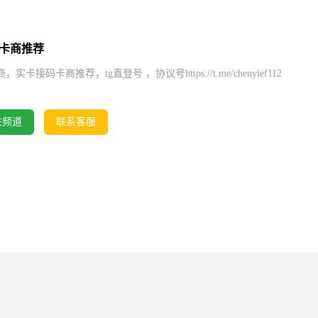
卡商推荐
接码卡商推荐，tg直登号 ，协议号https://t.me/chenyief112
注频道
联系客服