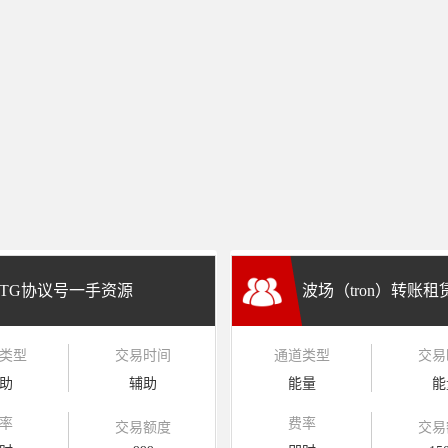
TG协议号一手资源
波场（tron）转账
类型
交易时间
通道类型
交易
兑换
助
辅助
能量
能
率
费率
交易额度
交易