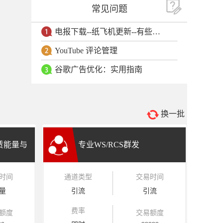
常见问题
电报下载--纸飞机更新--有些用户安卓手机无法更新电报软件
YouTube 评论管理
谷歌广告优化：实用指南
换一批
租赁能量与
专业WS/RCS群发
时间
通道类型
交易时间
量
引流
引流
费率
额度
交易额度