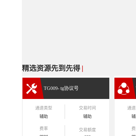
精选资源先到先得
|
TG009- tg协议号
通道类型
交易时间
通道
辅助
辅助
辅
费率
费
交易额度