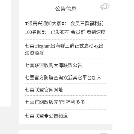
公告信息
❣️很高兴通知大家❣️： 会员三群福利前
100名额❣️： 已发布在 会员群 看到速度
七喜telegram出海群三群正式启动-tg出
海资源群
七喜联盟收购大海联盟公告
七喜官方防骗查询欢迎其它平台加入
七喜联盟官网网址
七喜官网改版完毕❗️ 福利多多
七喜联盟◆公告频道