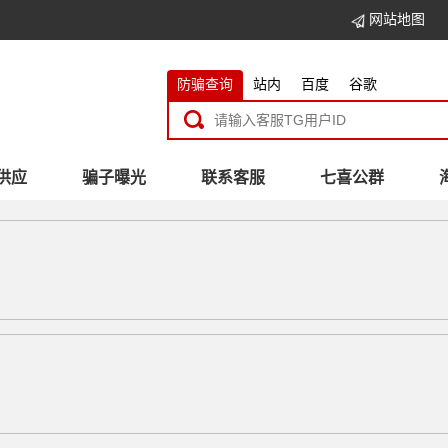
网站地图
防骗查询
站内
百度
谷歌
供应
骗子曝光
联系客服
七喜公群