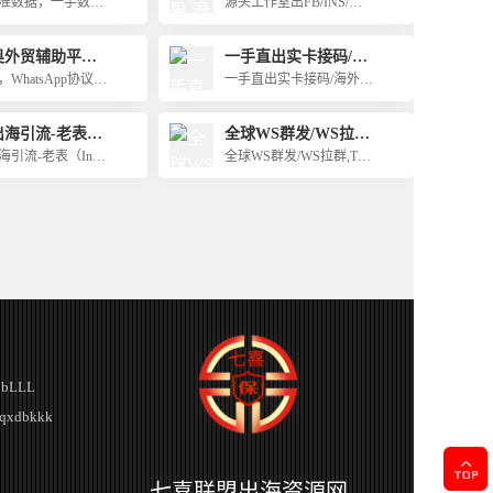
商
准数据，一手数据
源头工作室出FB/INS/推
柳神，为你保驾护
据,精准数据，网购
特/tt全球
作共赢，稳定出
购物数据，车主数
网赚/兼职/币圈/投资粉等
奥外贸辅助平台
一手直出实卡接码/海
接能拉，不会耽误
主数据、 旅游数
表筛/二筛/落地页
频道
外TG半年老群/tg官方
间，支持担保双
WhatsApp协议
一手直出实卡接码/海外T
财数据等海外各国
欢迎问价,问价不亏
永久使用号码
誉
议号，Telegrama
G半年老群/tg官方永久使
有 源头直出
Telegrama协议号
用号码
出海引流-老表
全球WS群发/WS拉
s–谷歌一手粉
群,TG拉群-私信和TG
引流-老表（Ins–
全球WS群发/WS拉群,TG
频道上粉均可，支持
手粉商）
拉群-私信和TG频道上粉
担保
均可，支持担保
bLLL
xdbkkk
七喜联盟出海资源网