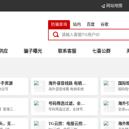
网站地图
防骗查询
站内
百度
谷歌
供应
骗子曝光
联系客服
七喜公群
一手资源
海外语音线路 电销系
国际
统
通道
#协议号
海外语音线路 电销系统
国际短
号码筛选过滤，全球
海外
号码筛选，筛号平台
群
】管理三个
号码筛选过滤，全球号码
全球ws
透，爬虫，
筛选，筛号平台
170 200 260 
限量接单
头，支付
TG云控：电报云控，
海外
，兼职，精
快，产