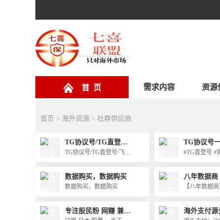
需求内容
资源
首 页
首页
>
海外资源
>
社群供应商
TG协议号/TG直登号/
TG协议号
飞机协议号批发
TG协议号/TG直登号/飞机
#TG直登号 
协议号批发
数据购买，数据购买
八年数据商
数据购买，数据购买
【八年数据商
技术团队，渗
脱裤
专注股民粉 网赚 兼职
海外支付源
指定国家出粉