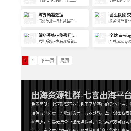
引流
通道-鼎牛
印度 日本 股票 一手工作
源头支付：沙
聊，全球币安
室直出 纯股民受众 可定
下），阿尔及
人，可先测试
制素材 落地页 支持担保
线下），智利
海外精准数据
营业执照 
官方频道 https://t.me/txt89
放心交易
卡接U回，D
海外数据—各种类型精准
88
步美 海外营业
七喜担保
料源头直出，在线时间：
出国内IOS，
所牌照 谷歌名
早上10:00至凌晨2点都有
财，银行，阳
发
筛料系统～免费开后
全球imess
客服值班，对接客服： @
万大库
做海外营业执
台-可筛WS、TG、IN
欢迎咨询合
筛料系统～免费开后台-
全球imessa
zqtr23866
照 谷歌名片 
S/VB等各种
可筛WS、TG、INS/VB等
咨询合作
媒体宣发的步
各种需求均可满足，诚招
代理/老板，欢迎洽谈
1
2
下一页
尾页
出海资源社群-七喜出海平
免责声明：七喜联盟不参与也不了解客户的具体业务，
担保方只负责一方收到货另一方收到钱，至于资金或者
龙去脉，七喜无法查证也无法保证，请买卖双方自行沟
细节。资金或货物来源有问题或使用所购买货物从事违