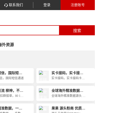
联系我们
登录
注册账号
搜索
海外资源
短信，国际短信
实卡接码，实卡接码
卡商推荐
信，国际短信通道
实卡接码，实卡接码卡
商，实卡接码卡商推荐，t
g直登号 ，协议号https://t.
引流 柳神，不封
全球海外精准数据源
me/chenyief112
头 @Feng
拉群接单，80 100
全球海外精准数据源头 @
500 千人， 不
Feng
 无视风控 速度
精准数据，一手
果果 源头粉商 优质粉
量大。