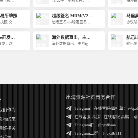
军哥
纸飞机云控
数据
特（线
TG云控，电报云控，纸
海外精
，股民，华
拉群找
利亚（线上
飞机云控
海外数
，
航，合
（线下），
TG云控：全网首家满足
数据，
交易所牌照
超级签名 MDM(V2)
马里
量，能
0下发，支持
各大老板需求
据、业
超级企业签（V3）不
官方
执照 交易
超级签名-ios稳定签名 —
任何时
协议号，
据，理
死签
保险，理
片 媒体宣
独家企业签名,超级签名,
压，信
号，tg协
数据均
光，业主千
客服24h在线,解决各种延
直登号，
age群发，
海外数据直出，主营t
航迅
照 交易所牌
疑难杂症
作
g数据、币安数据、现
（In
ge群发，欢迎
海外数据直出，主营tg数
航迅出海
白皮书撰写
筛WS数据
商）
据、币安数据、现筛WS
谷歌一
美
数据
出海资源社群商务合作
台
Telegram：
在线客服-四叶草： @qxd
我们作为
在线客服-高鹏：
在线客服-高鹏： @q
货物的来
Telegram群：
@qxdbaaa
通好相关
Telegram二群：
@qxdb111
法行为，