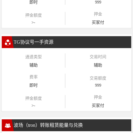
即时
999
押金
押金额度
>-
买家付
TG协议号一手资源
通道类型
交易时间
辅助
辅助
费率
交易额度
即时
999
押金
押金额度
>-
买家付
波场（tron）转账租赁能量与兑换