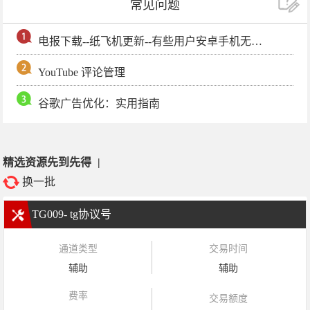
常见问题
电报下载--纸飞机更新--有些用户安卓手机无法更新电报软件
YouTube 评论管理
谷歌广告优化：实用指南
精选资源先到先得
|
换一批
TG009- tg协议号
通道类型
交易时间
辅助
辅助
费率
交易额度