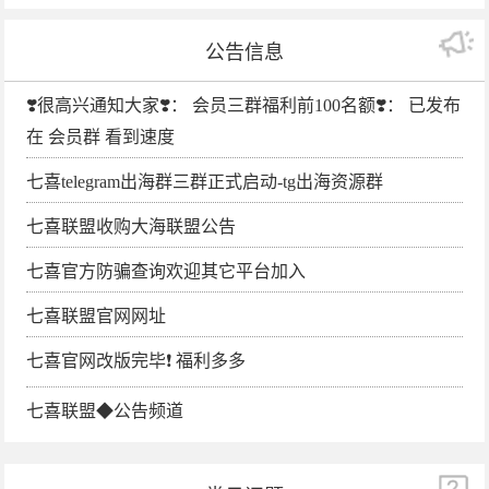
公告信息
❣️很高兴通知大家❣️： 会员三群福利前100名额❣️： 已发布
在 会员群 看到速度
七喜telegram出海群三群正式启动-tg出海资源群
七喜联盟收购大海联盟公告
七喜官方防骗查询欢迎其它平台加入
七喜联盟官网网址
七喜官网改版完毕❗️ 福利多多
七喜联盟◆公告频道