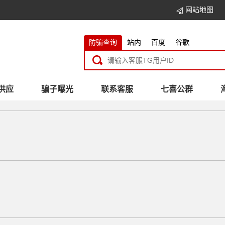
网站地图
防骗查询
站内
百度
谷歌
供应
骗子曝光
联系客服
七喜公群