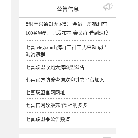
公告信息
❣️很高兴通知大家❣️： 会员三群福利前
100名额❣️： 已发布在 会员群 看到速度
七喜telegram出海群三群正式启动-tg出
海资源群
七喜联盟收购大海联盟公告
七喜官方防骗查询欢迎其它平台加入
七喜联盟官网网址
七喜官网改版完毕❗️ 福利多多
七喜联盟◆公告频道