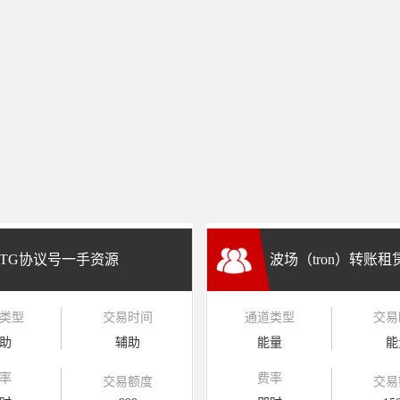
TG协议号一手资源
波场（tron）转账
类型
交易时间
通道类型
交易
兑换
助
辅助
能量
能
率
费率
交易额度
交易