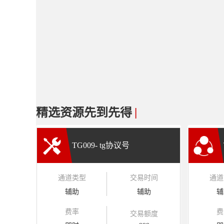
精选资源先到先得
|
TG009- tg协议号
通道类型
交易时间
通道
辅助
辅助
辅
费率
费
交易额度