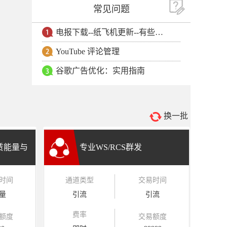
常见问题
电报下载--纸飞机更新--有些用户安卓手机无法更新电报软件
YouTube 评论管理
谷歌广告优化：实用指南
换一批
租赁能量与
专业WS/RCS群发
时间
通道类型
交易时间
量
引流
引流
费率
额度
交易额度