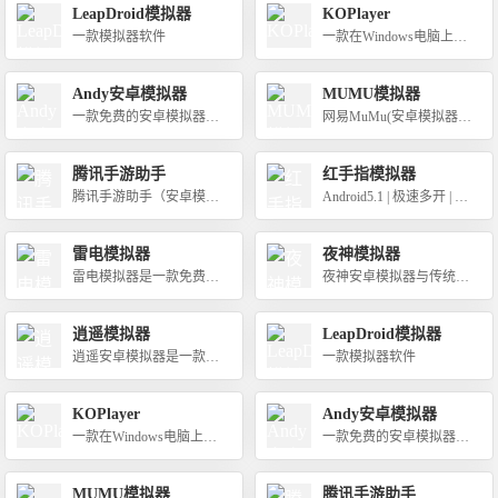
LeapDroid模拟器
KOPlayer
一款模拟器软件
一款在Windows电脑上运
行Android应用程序的模拟
器软件
Andy安卓模拟器
MUMU模拟器
一款免费的安卓模拟器软
网易MuMu(安卓模拟器),
件
是网易官方推出的精品游
戏服务平台
腾讯手游助手
红手指模拟器
腾讯手游助手（安卓模拟
Android5.1 | 极速多开 | 流
器），完美兼容X86/AM
畅运行 | 完美兼容
D,在性能、稳定性、兼容
雷电模拟器
夜神模拟器
性等方面领先同类产品。
雷电模拟器是一款免费的
夜神安卓模拟器与传统安
安卓模拟器,能够让你在电
卓模拟器相比，基于andro
脑上畅玩手机游戏。基于
id5.1.1同时支持android7.1,
逍遥模拟器
LeapDroid模拟器
安卓5.1.1内核,使模拟器具
兼容X86/AMD,在性能、
逍遥安卓模拟器是一款口
一款模拟器软件
备极高兼容性。
稳定性、兼容性都非常出
碑和性能都很好的老牌安
色
卓模拟器软件
KOPlayer
Andy安卓模拟器
一款在Windows电脑上运
一款免费的安卓模拟器软
行Android应用程序的模拟
件
器软件
MUMU模拟器
腾讯手游助手