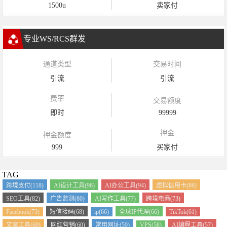
1500u
卖家付
专业WS/RCS群发
通道类型
交易时间
引流
引流
费率
交易额度
即时
99999
押金
押金额度
999
买家付
TAG
跨境支付(118)
AI设计工具(96)
AI办公工具(94)
虚拟信用卡(86)
SEO工具(82)
广告监测(80)
AI写作工具(77)
跨境电商(73)
Facebook(73)
短信接码(68)
ip(66)
全球IP代理(66)
TikTok(61)
文案工具(60)
网红营销(60)
常用网址(59)
VPS(58)
AI编程工具(57)