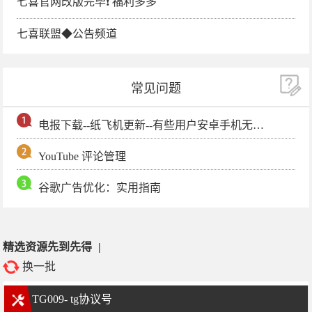
七喜官网改版完毕❗️ 福利多多
七喜联盟◆公告频道
常见问题
电报下载--纸飞机更新--有些用户安卓手机无法更新电报软件
YouTube 评论管理
谷歌广告优化：实用指南
精选资源先到先得
|
换一批
TG009- tg协议号