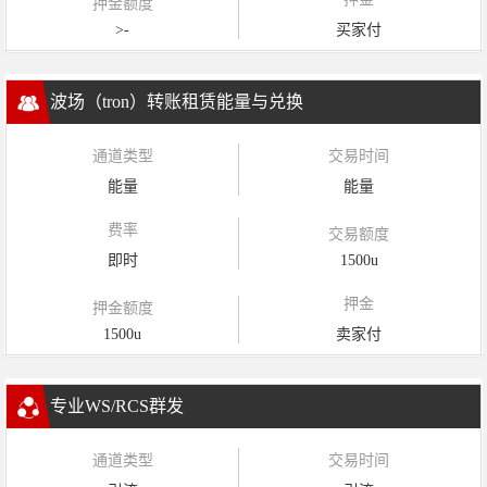
押金额度
>-
买家付
波场（tron）转账租赁能量与兑换
通道类型
交易时间
能量
能量
费率
交易额度
即时
1500u
押金
押金额度
1500u
卖家付
专业WS/RCS群发
通道类型
交易时间