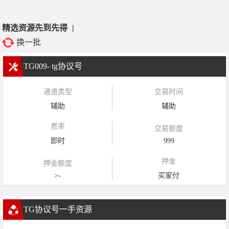
精选资源先到先得
|
换一批
TG009- tg协议号
通道类型
交易时间
辅助
辅助
费率
交易额度
即时
999
押金
押金额度
>-
买家付
TG协议号一手资源