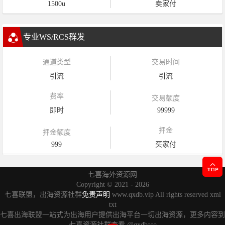
1500u
卖家付
专业WS/RCS群发
通道类型
交易时间
引流
引流
费率
交易额度
即时
99999
押金
押金额度
999
买家付
七喜海外资源网
Copyright ©
2021 - 2026
七喜联盟，出海资源社群
免责声明
www.qxdb.vip All rights reserved
xml
txt
七喜出海联盟一站式为出海用户提供出海平台一切出海资源，更多内容到
七喜资源社群查看
@qxdbaaa