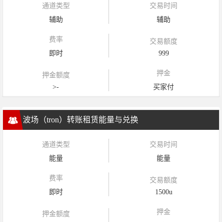
通道类型
交易时间
辅助
辅助
费率
交易额度
即时
999
押金
押金额度
>-
买家付
波场（tron）转账租赁能量与兑换
通道类型
交易时间
能量
能量
费率
交易额度
即时
1500u
押金
押金额度