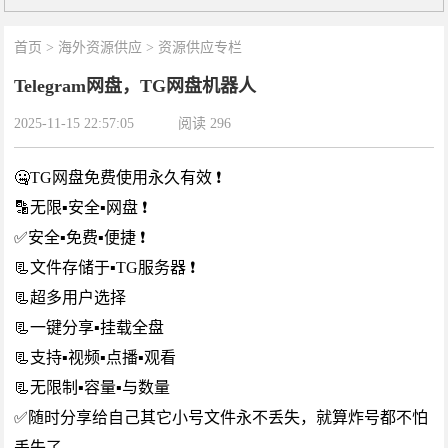
首页
>
海外资源供应
>
资源供应专栏
Telegram网盘，TG网盘机器人
2025-11-15 22:57:05
阅读
296
🤐TG网盘免费使用永久有效 ❗️
🔡无限▪️安全▪️网盘 ❗️
✅安全▪️免费▪️便捷 ❗️
📃文件存储于▪️TG服务器 ❗️
📃超多用户选择
📃一键分享▪️挂载全盘
📃支持▪️视频▪️点播▪️观看
📃无限制▪️容量▪️与数量
✅随时分享给自己其它小号文件永不丢失，就算炸号都不怕
丢失了。