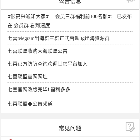
公告信息
❣️很高兴通知大家❣️： 会员三群福利前100名额❣️： 已发布
在 会员群 看到速度
七喜telegram出海群三群正式启动-tg出海资源群
七喜联盟收购大海联盟公告
七喜官方防骗查询欢迎其它平台加入
七喜联盟官网网址
七喜官网改版完毕❗️ 福利多多
七喜联盟◆公告频道
常见问题