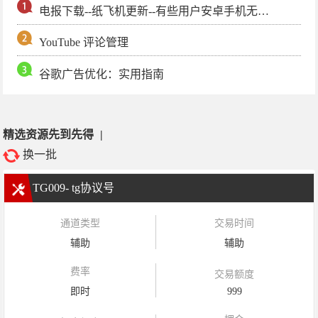
电报下载--纸飞机更新--有些用户安卓手机无法更新电报软件
YouTube 评论管理
谷歌广告优化：实用指南
精选资源先到先得
|
换一批
TG009- tg协议号
通道类型
交易时间
辅助
辅助
费率
交易额度
即时
999