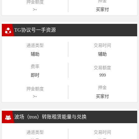
押金
押金额度
>-
买家付
TG协议号一手资源
通道类型
交易时间
辅助
辅助
费率
交易额度
即时
999
押金
押金额度
>-
买家付
波场（tron）转账租赁能量与兑换
通道类型
交易时间