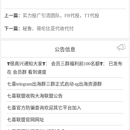
上一篇：
实力投广引流团队，FB代投，TT代投
下一篇：
秘鲁、哥伦比亚代收代付
公告信息
❣️很高兴通知大家❣️： 会员三群福利前100名额❣️： 已发布
在 会员群 看到速度
七喜telegram出海群三群正式启动-tg出海资源群
七喜联盟收购大海联盟公告
七喜官方防骗查询欢迎其它平台加入
七喜联盟官网网址