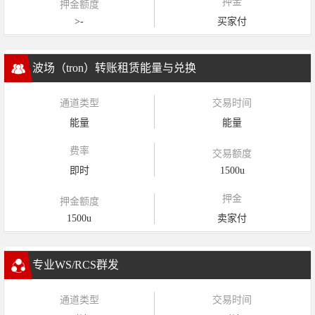
押金
押金额度
>-
买家付
波场（tron）转账租赁能量与兑换
通道类型
交易时间
能量
能量
费率
交易额度
即时
1500u
押金
押金额度
1500u
卖家付
专业WS/RCS群发
通道类型
交易时间