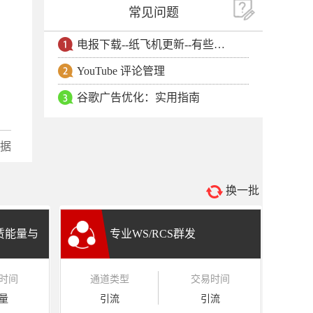
常见问题
电报下载--纸飞机更新--有些用户安卓手机无法更新电报软件
YouTube 评论管理
谷歌广告优化：实用指南
数据
换一批
租赁能量与
专业WS/RCS群发
时间
通道类型
交易时间
量
引流
引流