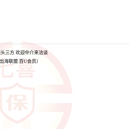
源头三方 欢迎中介来洽谈
出海联盟 百U会员）