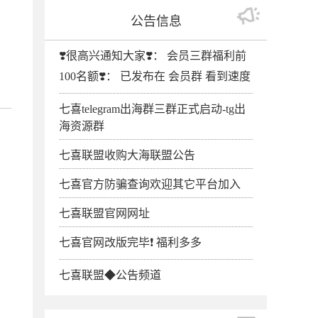
公告信息
❣️很高兴通知大家❣️： 会员三群福利前
100名额❣️： 已发布在 会员群 看到速度
七喜telegram出海群三群正式启动-tg出
海资源群
七喜联盟收购大海联盟公告
七喜官方防骗查询欢迎其它平台加入
七喜联盟官网网址
七喜官网改版完毕❗️ 福利多多
七喜联盟◆公告频道