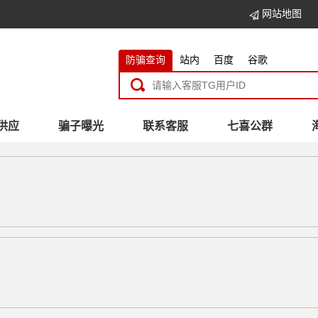
网站地图
防骗查询
站内
百度
谷歌
供应
骗子曝光
联系客服
七喜公群