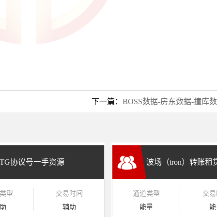
下一篇：
BOSS数据-房东数据-撞库
TG协议号一手资源
波场（tron）转账
类型
交易时间
通道类型
交易
兑换
助
辅助
能量
能