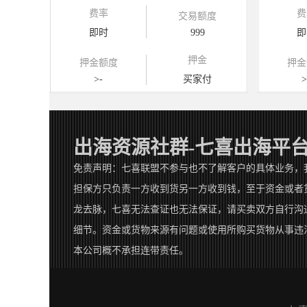
费率
费
交易额度
即时
999
即
押金
押金额度
押金
>-
买家付
>
出海资源社群-七喜出海平
免责声明：七喜联盟不参与也不了解客户的具体业务，
担保方只负责一方收到货另一方收到钱，至于资金或者
龙去脉，七喜无法查证也无法保证，请买卖双方自行沟
细节。资金或货物来源有问题或使用所购买货物从事违
本公司概不承担连带责任。