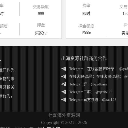
率
费率
交易额度
交易
时
999
即时
15
押金
押
额度
押金额度
-
买家付
1500u
卖
出海资源社群商务合作
台
Telegram：
在线客服-四叶草： @qxd
我们作为
在线客服-高鹏：
在线客服-高鹏： @q
货物的来
Telegram群：
@qxdbaaa
通好相关
Telegram二群：
@qxdb111
法行为，
Telegram官方频道：
@aaa123
七喜海外资源网
Copyright ©
2021 - 2026