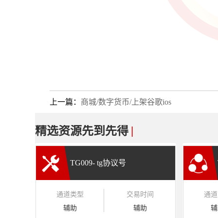
上一篇：
商城/数字货币/上架谷歌ios
精选资源先到先得
|
TG009- tg协议号
通道类型
交易时间
通道
辅助
辅助
辅