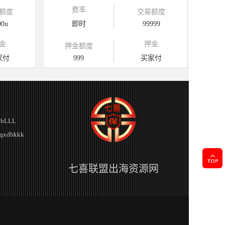
费率
额度
交易额度
00u
即时
99999
金
押金
押金额度
家付
999
买家付
bLLL
xdbkkk
七喜联盟出海资源网