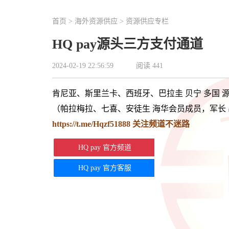
首页
>
海外资源供应
>
资源供应专栏
HQ pay源头三方支付通道
2024-02-19 22:56:59
阅读
441
肯尼亚、斯里兰卡、西班牙、巴拉圭 贝宁 多国 
（帕拉梅拉、七喜、安徒生 海华会员成员，军长 
https://t.me/Hqzf51888
关注频道不迷路
HQ pay 官方频道
HQ pay 官方客服