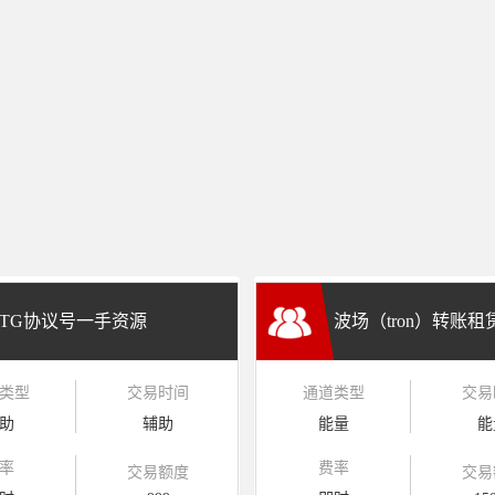
TG协议号一手资源
波场（tron）转账
类型
交易时间
通道类型
交易
兑换
助
辅助
能量
能
率
费率
交易额度
交易