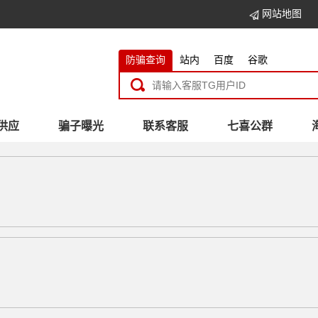
网站地图
防骗查询
站内
百度
谷歌
供应
骗子曝光
联系客服
七喜公群