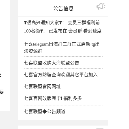
公告信息
❣️很高兴通知大家❣️： 会员三群福利前
100名额❣️： 已发布在 会员群 看到速度
七喜telegram出海群三群正式启动-tg出
海资源群
七喜联盟收购大海联盟公告
业
七喜官方防骗查询欢迎其它平台加入
七喜联盟官网网址
要
七喜官网改版完毕❗️ 福利多多
七喜联盟◆公告频道