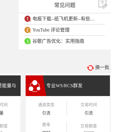
常见问题
电报下载--纸飞机更新--有些用户安卓手机无法更新电报软件
YouTube 评论管理
谷歌广告优化：实用指南
换一批
租赁能量与
专业WS/RCS群发
时间
通道类型
交易时间
量
引流
引流
费率
额度
交易额度