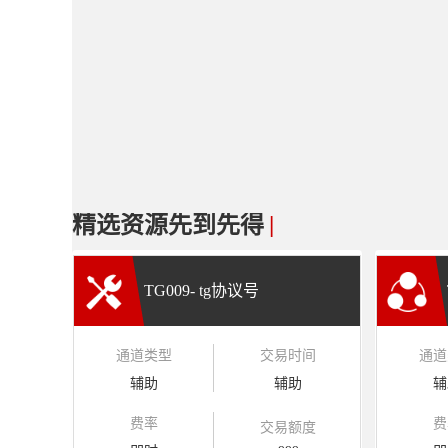
精选资源先到先得
|
TG009- tg协议号
通道类型
交易时间
通道
辅助
辅助
辅
费率
费
交易额度