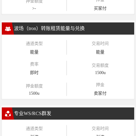
押金额度
>-
买家付
波场（tron）转账租赁能量与兑换
通道类型
交易时间
能量
能量
费率
交易额度
即时
1500u
押金
押金额度
1500u
卖家付
专业WS/RCS群发
通道类型
交易时间