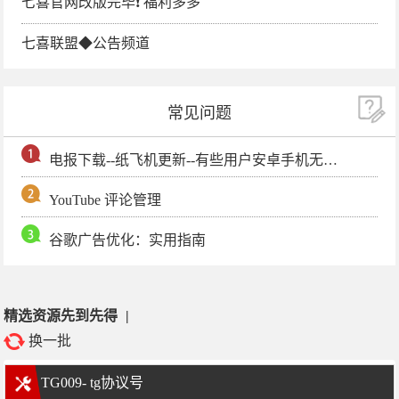
七喜官网改版完毕❗️ 福利多多
七喜联盟◆公告频道
常见问题
电报下载--纸飞机更新--有些用户安卓手机无法更新电报软件
YouTube 评论管理
谷歌广告优化：实用指南
精选资源先到先得
|
换一批
TG009- tg协议号