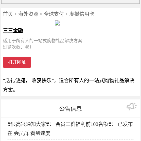
首页
>
海外资源
>
全球支付
>
虚拟信用卡
三三金融
适用于所有人的一站式购物礼品解决方案
浏览次数：
481
打开网址
“送礼便捷， 收获快乐”，适合所有人的一站式购物礼品解决
方案。
公告信息
❣️很高兴通知大家❣️： 会员三群福利前100名额❣️： 已发布
在 会员群 看到速度