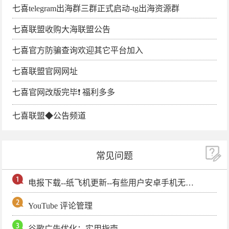
七喜telegram出海群三群正式启动-tg出海资源群
七喜联盟收购大海联盟公告
七喜官方防骗查询欢迎其它平台加入
七喜联盟官网网址
七喜官网改版完毕❗️ 福利多多
七喜联盟◆公告频道
常见问题
电报下载--纸飞机更新--有些用户安卓手机无法更新电报软件
YouTube 评论管理
谷歌广告优化：实用指南