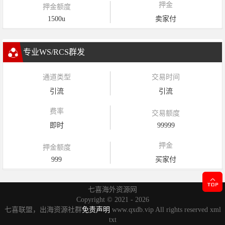
押金
押金额度
1500u
卖家付
专业WS/RCS群发
通道类型
交易时间
引流
引流
费率
交易额度
即时
99999
押金
押金额度
999
买家付
七喜海外资源网
Copyright ©
2021 - 2026
七喜联盟，出海资源社群
免责声明
www.qxdb.vip All rights reserved
xml
txt