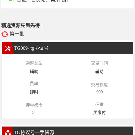
精选资源先到先得
|
换一批
TG009- tg协议号
通道类型
交易时间
辅助
辅助
费率
交易额度
即时
999
押金
押金额度
>-
买家付
TG协议号一手资源