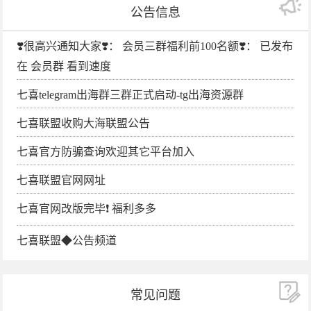
公告信息
❣️很高兴通知大家❣️： 会员三群福利前100名额❣️： 已发布
在 会员群 看到速度
七喜telegram出海群三群正式启动-tg出海资源群
七喜联盟收购大海联盟公告
七喜官方防骗查询欢迎其它平台加入
七喜联盟官网网址
七喜官网改版完毕❗️ 福利多多
七喜联盟◆公告频道
常见问题