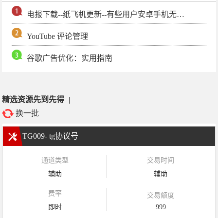
电报下载--纸飞机更新--有些用户安卓手机无法更新电报软件
YouTube 评论管理
谷歌广告优化：实用指南
精选资源先到先得
|
换一批
TG009- tg协议号
通道类型
交易时间
辅助
辅助
费率
交易额度
即时
999