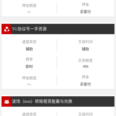
押金
押金额度
>-
买家付
TG协议号一手资源
通道类型
交易时间
辅助
辅助
费率
交易额度
即时
999
押金
押金额度
>-
买家付
波场（tron）转账租赁能量与兑换
通道类型
交易时间