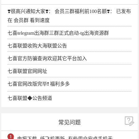
❣️很高兴通知大家❣️： 会员三群福利前100名额❣️： 已发布
在 会员群 看到速度
七喜telegram出海群三群正式启动-tg出海资源群
七喜联盟收购大海联盟公告
七喜官方防骗查询欢迎其它平台加入
七喜联盟官网网址
七喜官网改版完毕❗️ 福利多多
七喜联盟◆公告频道
常见问题
电报下载--纸飞机更新--有些用户安卓手机无法更新电报软件