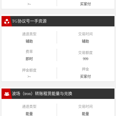
>-
买家付
TG协议号一手资源
通道类型
交易时间
辅助
辅助
费率
交易额度
即时
999
押金
押金额度
>-
买家付
波场（tron）转账租赁能量与兑换
通道类型
交易时间
能量
能量