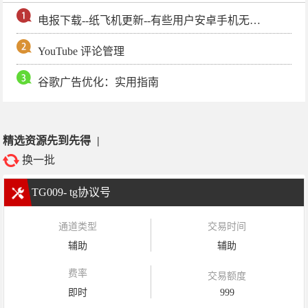
电报下载--纸飞机更新--有些用户安卓手机无法更新电报软件
YouTube 评论管理
谷歌广告优化：实用指南
精选资源先到先得
|
换一批
TG009- tg协议号
通道类型
交易时间
辅助
辅助
费率
交易额度
即时
999