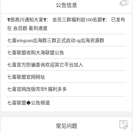
公告信息
❣️很高兴通知大家❣️： 会员三群福利前100名额❣️： 已发布
在 会员群 看到速度
七喜telegram出海群三群正式启动-tg出海资源群
七喜联盟收购大海联盟公告
七喜官方防骗查询欢迎其它平台加入
七喜联盟官网网址
七喜官网改版完毕❗️ 福利多多
七喜联盟◆公告频道
常见问题