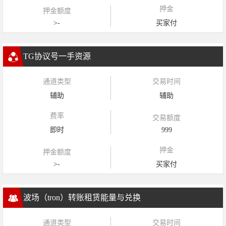
押金
押金额度
>-
买家付
TG协议号一手资源
通道类型
交易时间
辅助
辅助
费率
交易额度
即时
999
押金
押金额度
>-
买家付
波场（tron）转账租赁能量与兑换
通道类型
交易时间