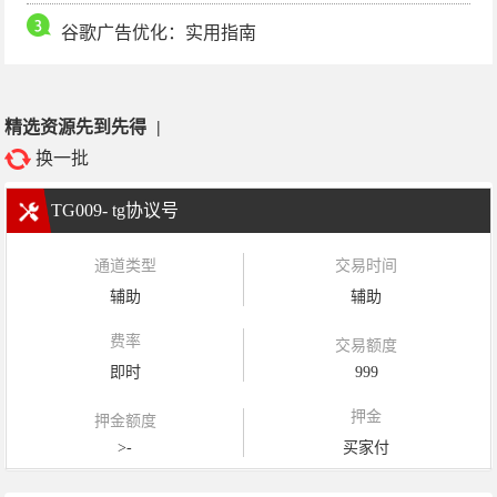
谷歌广告优化：实用指南
精选资源先到先得
|
换一批
TG009- tg协议号
通道类型
交易时间
辅助
辅助
费率
交易额度
即时
999
押金
押金额度
>-
买家付