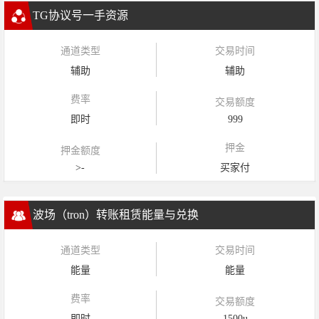
TG协议号一手资源
通道类型
交易时间
辅助
辅助
费率
交易额度
即时
999
押金
押金额度
>-
买家付
波场（tron）转账租赁能量与兑换
通道类型
交易时间
能量
能量
费率
交易额度
即时
1500u