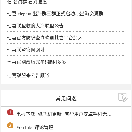
在 会员群 看到速度
七喜telegram出海群三群正式启动-tg出海资源群
七喜联盟收购大海联盟公告
七喜官方防骗查询欢迎其它平台加入
七喜联盟官网网址
七喜官网改版完毕❗️ 福利多多
七喜联盟◆公告频道
常见问题
电报下载--纸飞机更新--有些用户安卓手机无法更新电报软件
YouTube 评论管理