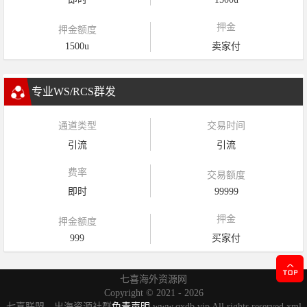
押金
押金额度
1500u
卖家付
专业WS/RCS群发
通道类型
交易时间
引流
引流
费率
交易额度
即时
99999
押金
押金额度
999
买家付
七喜海外资源网
Copyright ©
2021 - 2026
七喜联盟，出海资源社群
免责声明
www.qxdb.vip All rights reserved
xml