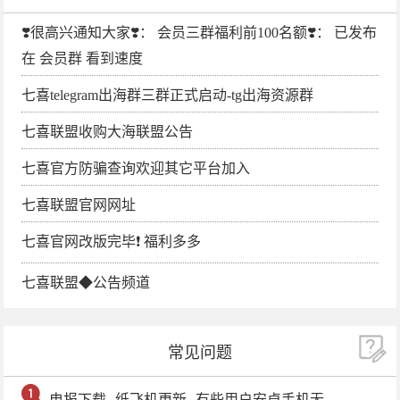
❣️很高兴通知大家❣️： 会员三群福利前100名额❣️： 已发布
在 会员群 看到速度
七喜telegram出海群三群正式启动-tg出海资源群
七喜联盟收购大海联盟公告
七喜官方防骗查询欢迎其它平台加入
七喜联盟官网网址
七喜官网改版完毕❗️ 福利多多
七喜联盟◆公告频道
常见问题
电报下载--纸飞机更新--有些用户安卓手机无法更新电报软件