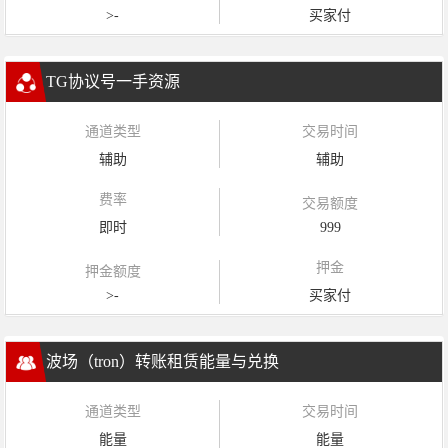
>-
买家付
TG协议号一手资源
通道类型
交易时间
辅助
辅助
费率
交易额度
即时
999
押金
押金额度
>-
买家付
波场（tron）转账租赁能量与兑换
通道类型
交易时间
能量
能量