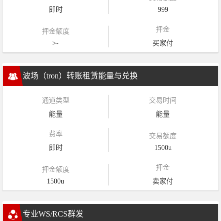
即时
999
押金
押金额度
>-
买家付
波场（tron）转账租赁能量与兑换
通道类型
交易时间
能量
能量
费率
交易额度
即时
1500u
押金
押金额度
1500u
卖家付
专业WS/RCS群发