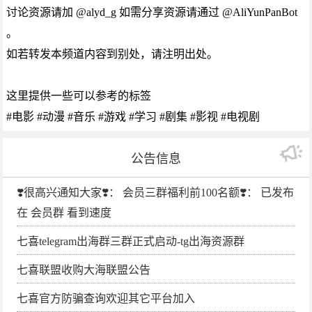
讨论资源请加 @alyd_g 如需分享资源请通过 @AliYunPanBot
。
如若转发本频道内容到别处，请注明出处。
这里提供一些可以参考的标签
#电影 #动漫 #音乐 #游戏 #学习 #剧集 #影视 #电视剧
公告信息
❣️很高兴通知大家❣️： 会员三群福利前100名额❣️： 已发布
在 会员群 看到速度
七喜telegram出海群三群正式启动-tg出海资源群
七喜联盟收购大海联盟公告
七喜官方防骗查询欢迎其它平台加入