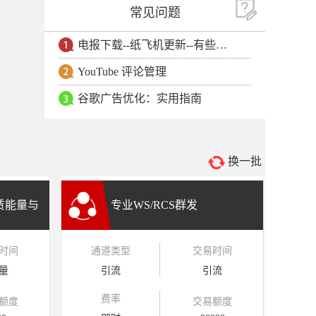
常见问题
电报下载--纸飞机更新--有些用户安卓手机无法更新电报软件
YouTube 评论管理
谷歌广告优化：实用指南
换一批
租赁能量与
专业WS/RCS群发
时间
通道类型
交易时间
量
引流
引流
费率
额度
交易额度