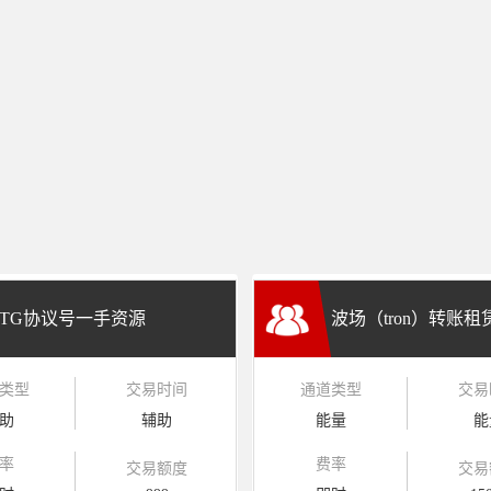
TG协议号一手资源
波场（tron）转账
类型
交易时间
通道类型
交易
兑换
助
辅助
能量
能
率
费率
交易额度
交易