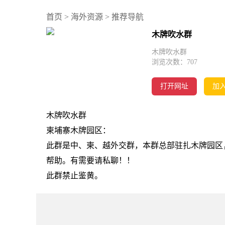
首页
>
海外资源
>
推荐导航
木牌吹水群
木牌吹水群
浏览次数：
707
打开网址
加
木牌吹水群
柬埔寨木牌园区：
此群是中、柬、越外交群，本群总部驻扎木牌园区
帮助。有需要请私聊！！
此群禁止鉴黄。