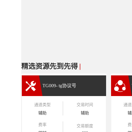
精选资源先到先得
|
TG009- tg协议号
通道类型
交易时间
通道
辅助
辅助
辅
费率
费
交易额度