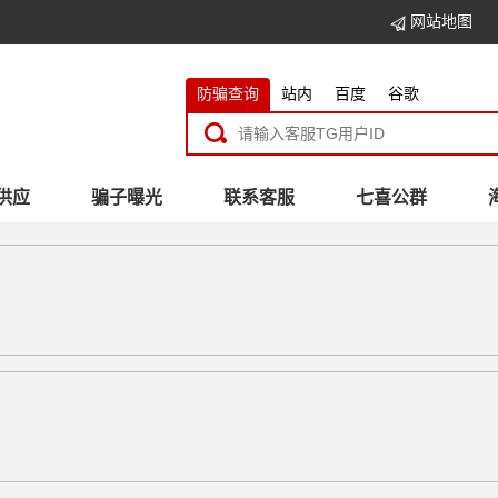
网站地图
防骗查询
站内
百度
谷歌
供应
骗子曝光
联系客服
七喜公群