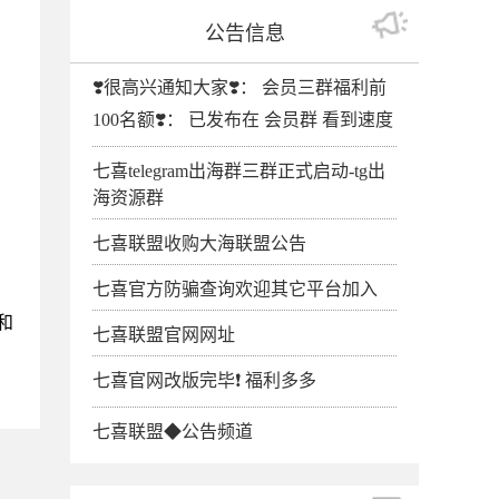
公告信息
❣️很高兴通知大家❣️： 会员三群福利前
100名额❣️： 已发布在 会员群 看到速度
七喜telegram出海群三群正式启动-tg出
海资源群
七喜联盟收购大海联盟公告
七喜官方防骗查询欢迎其它平台加入
和
七喜联盟官网网址
七喜官网改版完毕❗️ 福利多多
七喜联盟◆公告频道