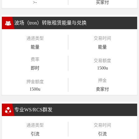
>-
买家付
波场（tron）转账租赁能量与兑换
通道类型
交易时间
能量
能量
费率
交易额度
即时
1500u
押金
押金额度
1500u
卖家付
专业WS/RCS群发
通道类型
交易时间
引流
引流