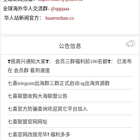
全球海外华人交流群-
@qqqaaa
华人站新闻官方：
huarenzhan.co
公告信息
❣️很高兴通知大家❣️： 会员三群福利前100名额❣️： 已发布
在 会员群 看到速度
七喜telegram出海群三群正式启动-tg出海资源群
七喜联盟收购大海联盟公告
七喜官方防骗查询欢迎其它平台加入
七喜联盟官网网址
七喜官网改版完毕❗️ 福利多多