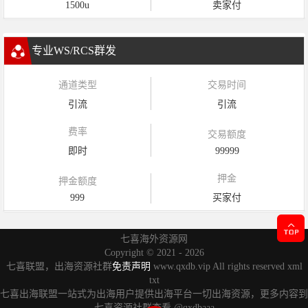
1500u
卖家付
专业WS/RCS群发
通道类型
交易时间
引流
引流
费率
交易额度
即时
99999
押金
押金额度
999
买家付
七喜海外资源网
Copyright ©
2021 - 2026
七喜联盟，出海资源社群
免责声明
www.qxdb.vip All rights reserved
xml
txt
七喜出海联盟一站式为出海用户提供出海平台一切出海资源，更多内容到
七喜资源社群查看
@qxdbaaa