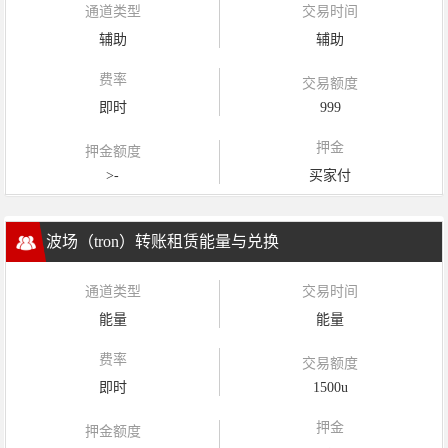
通道类型
交易时间
辅助
辅助
费率
交易额度
即时
999
押金
押金额度
>-
买家付
波场（tron）转账租赁能量与兑换
通道类型
交易时间
能量
能量
费率
交易额度
即时
1500u
押金
押金额度