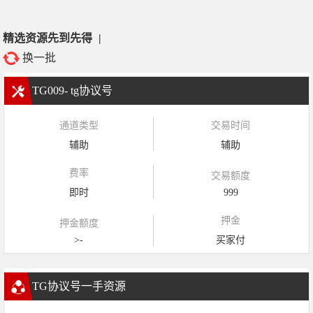
精选资源先到先得
|
换一批
TG009- tg协议号
通道类型
交易时间
辅助
辅助
费率
交易额度
即时
999
押金
押金额度
>-
买家付
TG协议号一手资源