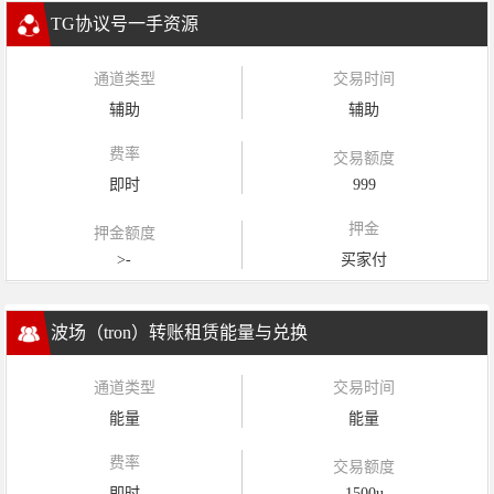
TG协议号一手资源
通道类型
交易时间
辅助
辅助
费率
交易额度
即时
999
押金
押金额度
>-
买家付
波场（tron）转账租赁能量与兑换
通道类型
交易时间
能量
能量
费率
交易额度
即时
1500u