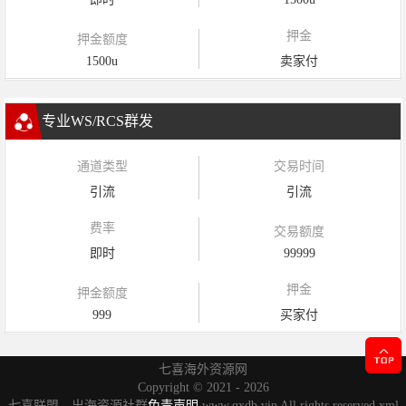
押金
押金额度
1500u
卖家付
专业WS/RCS群发
通道类型
交易时间
引流
引流
费率
交易额度
即时
99999
押金
押金额度
999
买家付
七喜海外资源网
Copyright ©
2021 - 2026
七喜联盟，出海资源社群
免责声明
www.qxdb.vip All rights reserved
xml