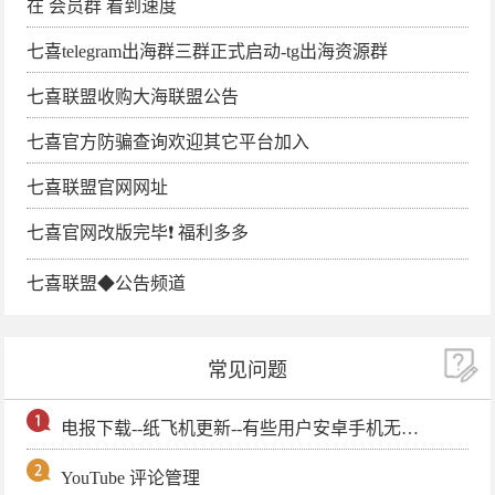
在 会员群 看到速度
七喜telegram出海群三群正式启动-tg出海资源群
七喜联盟收购大海联盟公告
七喜官方防骗查询欢迎其它平台加入
七喜联盟官网网址
七喜官网改版完毕❗️ 福利多多
七喜联盟◆公告频道
常见问题
电报下载--纸飞机更新--有些用户安卓手机无法更新电报软件
YouTube 评论管理