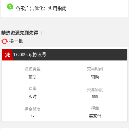
谷歌广告优化：实用指南
精选资源先到先得
|
换一批
TG009- tg协议号
通道类型
交易时间
辅助
辅助
费率
交易额度
即时
999
押金
押金额度
>-
买家付