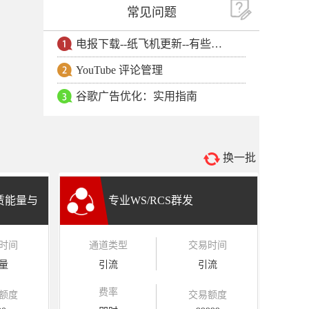
常见问题
电报下载--纸飞机更新--有些用户安卓手机无法更新电报软件
YouTube 评论管理
谷歌广告优化：实用指南
换一批
租赁能量与
专业WS/RCS群发
时间
通道类型
交易时间
量
引流
引流
费率
额度
交易额度