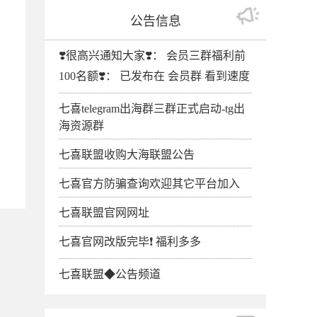
公告信息
❣️很高兴通知大家❣️： 会员三群福利前
100名额❣️： 已发布在 会员群 看到速度
七喜telegram出海群三群正式启动-tg出
海资源群
七喜联盟收购大海联盟公告
七喜官方防骗查询欢迎其它平台加入
七喜联盟官网网址
七喜官网改版完毕❗️ 福利多多
七喜联盟◆公告频道