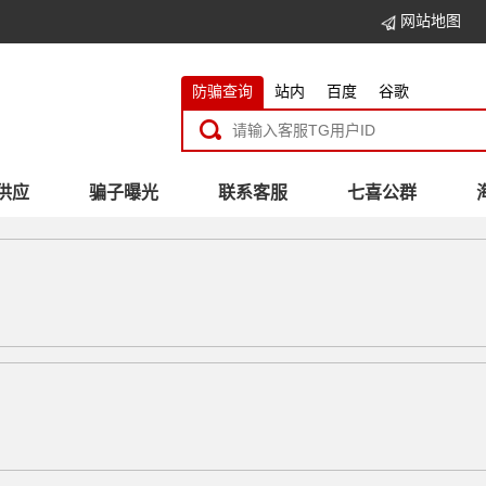
网站地图
防骗查询
站内
百度
谷歌
供应
骗子曝光
联系客服
七喜公群