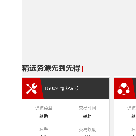
精选资源先到先得
|
TG009- tg协议号
通道类型
交易时间
通道
辅助
辅助
辅
费率
费
交易额度