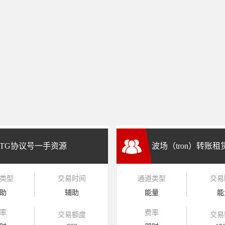
TG协议号一手资源
波场（tron）转账
类型
交易时间
通道类型
交易
兑换
助
辅助
能量
能
率
费率
交易额度
交易