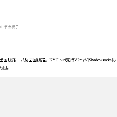
0+节点梯子
线路，以及回国线路。KYCloud支持V2ray和Shadowsocks协
畅无阻。