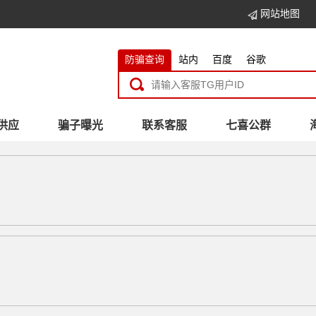
网站地图
防骗查询
站内
百度
谷歌
供应
骗子曝光
联系客服
七喜公群