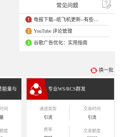
常见问题
电报下载--纸飞机更新--有些用户安卓手机无法更新电报软件
YouTube 评论管理
谷歌广告优化：实用指南
换一批
租赁能量与
专业WS/RCS群发
时间
通道类型
交易时间
量
引流
引流
费率
额度
交易额度