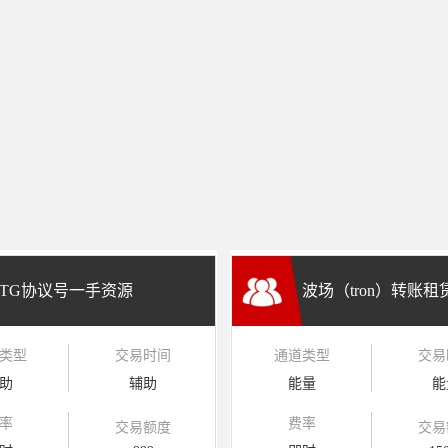
TG协议号一手资源
波场（tron）转账
类型
交易时间
通道类型
交易
兑换
助
辅助
能量
能
率
费率
交易额度
交易