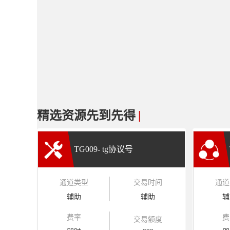
精选资源先到先得
|
TG009- tg协议号
通道类型
交易时间
通道
辅助
辅助
辅
费率
费
交易额度