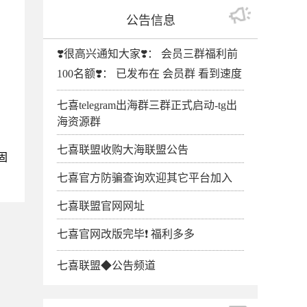
公告信息
❣️很高兴通知大家❣️： 会员三群福利前
100名额❣️： 已发布在 会员群 看到速度
七喜telegram出海群三群正式启动-tg出
海资源群
七喜联盟收购大海联盟公告
固
七喜官方防骗查询欢迎其它平台加入
七喜联盟官网网址
七喜官网改版完毕❗️ 福利多多
七喜联盟◆公告频道