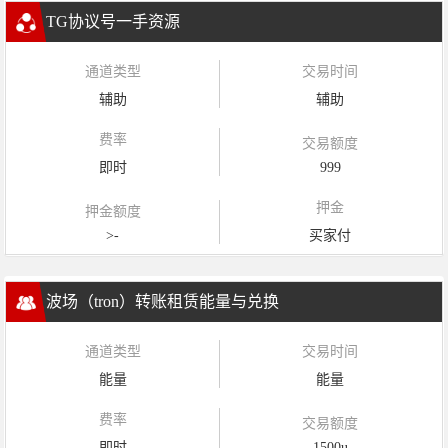
TG协议号一手资源
通道类型
交易时间
辅助
辅助
费率
交易额度
即时
999
押金
押金额度
>-
买家付
波场（tron）转账租赁能量与兑换
通道类型
交易时间
能量
能量
费率
交易额度
即时
1500u