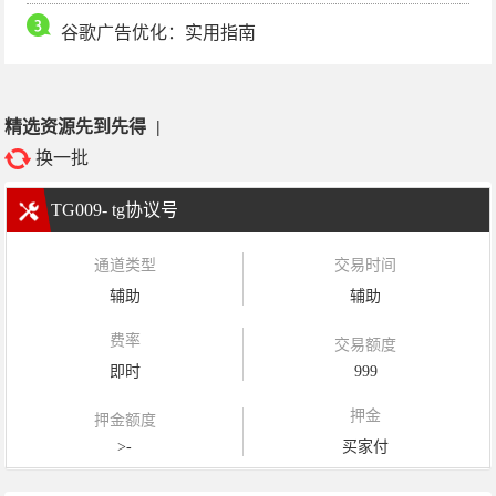
谷歌广告优化：实用指南
精选资源先到先得
|
换一批
TG009- tg协议号
通道类型
交易时间
辅助
辅助
费率
交易额度
即时
999
押金
押金额度
>-
买家付