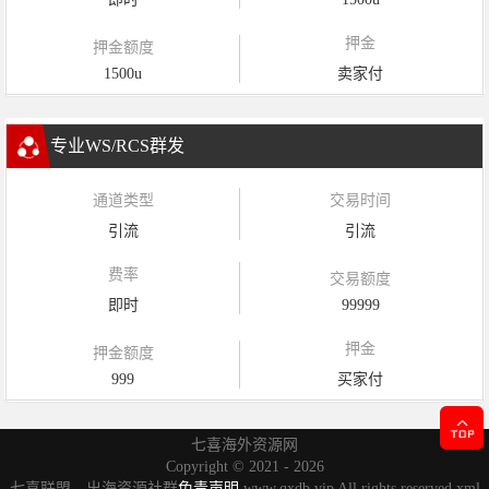
押金
押金额度
1500u
卖家付
专业WS/RCS群发
通道类型
交易时间
引流
引流
费率
交易额度
即时
99999
押金
押金额度
999
买家付
七喜海外资源网
Copyright ©
2021 - 2026
七喜联盟，出海资源社群
免责声明
www.qxdb.vip All rights reserved
xml