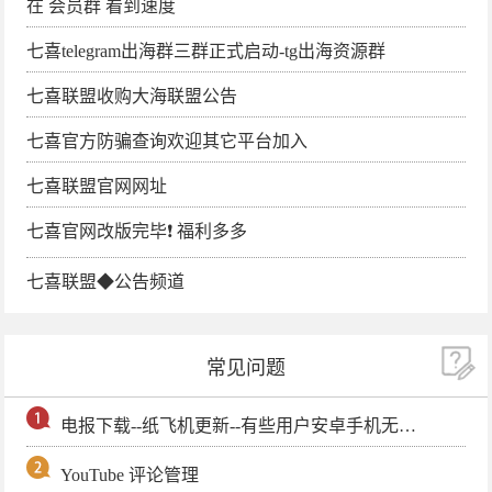
在 会员群 看到速度
七喜telegram出海群三群正式启动-tg出海资源群
七喜联盟收购大海联盟公告
七喜官方防骗查询欢迎其它平台加入
七喜联盟官网网址
七喜官网改版完毕❗️ 福利多多
七喜联盟◆公告频道
常见问题
电报下载--纸飞机更新--有些用户安卓手机无法更新电报软件
YouTube 评论管理