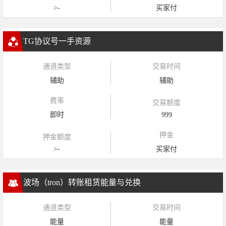
>-
买家付
TG协议号一手资源
通道类型
交易时间
辅助
辅助
费率
交易额度
即时
999
押金
押金额度
>-
买家付
波场（tron）转账租赁能量与兑换
通道类型
交易时间
能量
能量