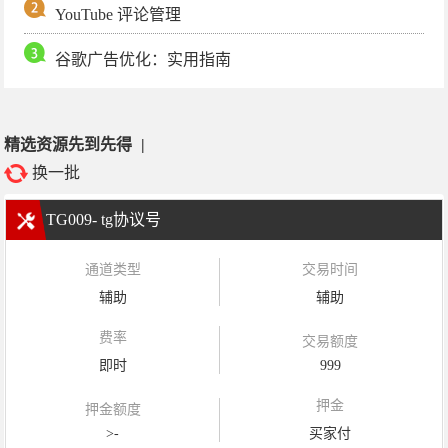
YouTube 评论管理
谷歌广告优化：实用指南
精选资源先到先得
|
换一批
TG009- tg协议号
通道类型
交易时间
辅助
辅助
费率
交易额度
即时
999
押金
押金额度
>-
买家付