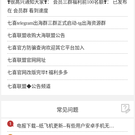
❣️很高兴通知大家❣️： 会员三群福利前100名额❣️： 已发布
在 会员群 看到速度
七喜telegram出海群三群正式启动-tg出海资源群
七喜联盟收购大海联盟公告
七喜官方防骗查询欢迎其它平台加入
七喜联盟官网网址
七喜官网改版完毕❗️ 福利多多
七喜联盟◆公告频道
常见问题
电报下载--纸飞机更新--有些用户安卓手机无法更新电报软件