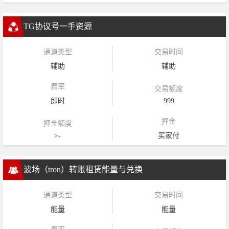
TG协议号一手资源
通道类型
交易时间
辅助
辅助
费率
交易额度
即时
999
押金
押金额度
>-
买家付
波场（tron）转账租赁能量与兑换
通道类型
交易时间
能量
能量