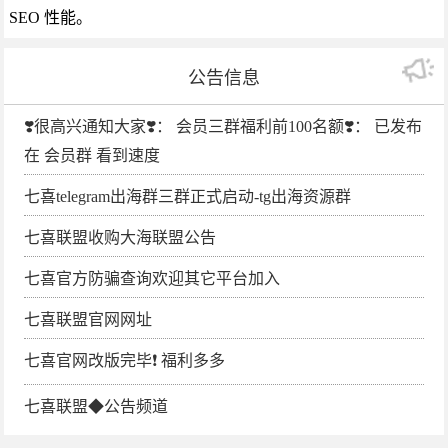
SEO 性能。
公告信息
❣️很高兴通知大家❣️： 会员三群福利前100名额❣️： 已发布
在 会员群 看到速度
七喜telegram出海群三群正式启动-tg出海资源群
七喜联盟收购大海联盟公告
七喜官方防骗查询欢迎其它平台加入
七喜联盟官网网址
七喜官网改版完毕❗️ 福利多多
七喜联盟◆公告频道